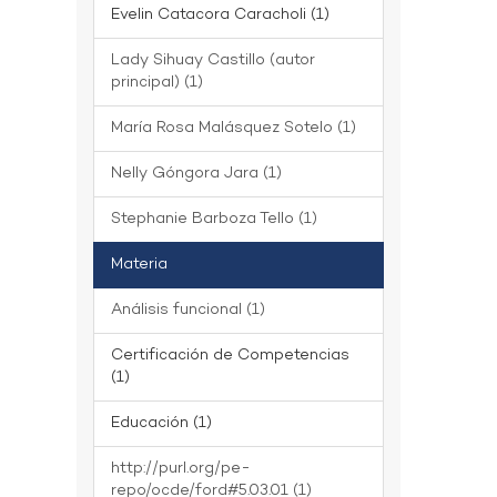
Evelin Catacora Caracholi (1)
Lady Sihuay Castillo (autor
principal) (1)
María Rosa Malásquez Sotelo (1)
Nelly Góngora Jara (1)
Stephanie Barboza Tello (1)
Materia
Análisis funcional (1)
Certificación de Competencias
(1)
Educación (1)
http://purl.org/pe-
repo/ocde/ford#5.03.01 (1)