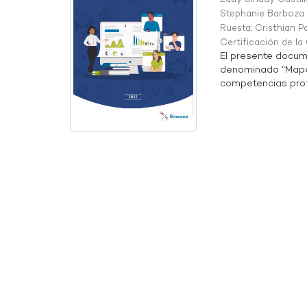
Stephanie Barboza 
Ruesta
;
Cristhian P
Certificación de l
El presente docum
denominado “Mapa 
competencias profe