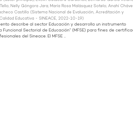
Tello
;
Nelly Góngora Jara
;
María Rosa Malásquez Sotelo
;
Anahí Cháve
acheco Castillo
(
Sistema Nacional de Evaluación, Acreditación y
a Calidad Educativa - SINEACE
,
2022-10-19
)
ento describe al sector Educación y desarrolla un instrumento
Funcional Sectorial de Educación” (MFSE) para fines de certifica
sionales del Sineace. El MFSE ...