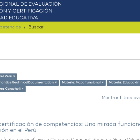
mpetencias
Buscar
del Perú ×
semantics/technicalDocumentation ×
Materia: Mapa funcional ×
Materia: Educación
ora Caracholi ×
Mostrar filtros a
 certificación de competencias: Una mirada funcion
ón en el Perú
o (autor principal)
;
Evelin Catacora Caracholi
;
Bernardo García Velan