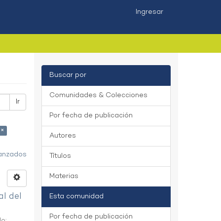
Ingresar
Buscar por
Comunidades & Colecciones
Ir
Por fecha de publicación
 ×
Autores
vanzados
Títulos
Materias
al del
Esta comunidad
Por fecha de publicación
do
;