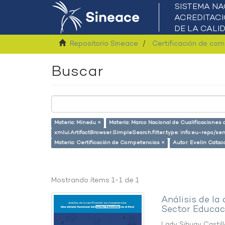
Repositorio Sineace
Certificación de co
Buscar
Materia: Minedu ×
Materia: Marco Nacional de Cualificaciones 
xmlui.ArtifactBrowser.SimpleSearch.filter.type: info:eu-repo/
Materia: Certificación de Competencias ×
Autor: Evelin Catac
Mostrando ítems 1-1 de 1
Análisis de la
Sector Educaci
Lady Sihuay Castill