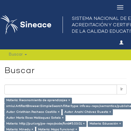
Camb
nave
Buscar
Buscar
Ir
Materia: Reconomiento de aprendizajes ×
xmlui.ArtifactBrowser.SimpleSearch.filter.type: info:eu-repo/semantics/publish
Autor: Cristhian Pacheco Castillo ×
Autor: Anahí Chávez Ruesta ×
Autor: María Rosa Malásquez Sotelo ×
Materia: http://purl.org/pe-repo/ocde/ford#5.03.01 ×
Materia: Educación ×
Materia: Minedu ×
Materia: Mapa funcional ×