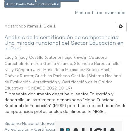
Autor: Evelin Catacora Caracholi ×
Mostrar filtros avanzados
Mostrando ítems 1-1 de 1
Análisis de la certificación de competencias:
Una mirada funcional del Sector Educación en
el Perú
Lady Sihuay Castillo (autor principal)
;
Evelin Catacora
Caracholi
;
Bernardo García Velando
;
Stephanie Barboza Tello
;
Nelly Góngora Jara
;
María Rosa Malásquez Sotelo
;
Anahí
Chávez Ruesta
;
Cristhian Pacheco Castillo
(
Sistema Nacional
de Evaluación, Acreditación y Certificación de la Calidad
Educativa - SINEACE
,
2022-10-19
)
El presente documento describe al sector Educación y
desarrolla un instrumento denominado “Mapa Funcional
Sectorial de Educación” (MFSE) para fines de certificación de
competencias profesionales del Sineace. El MFSE ...
Sistema Nacional de Evaluación,
Acreditación y Certificación de la