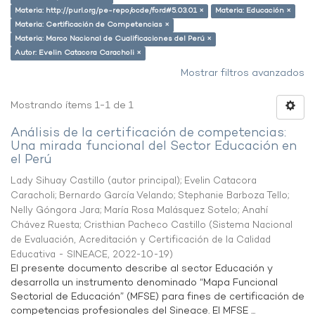
Materia: http://purl.org/pe-repo/ocde/ford#5.03.01 ×
Materia: Educación ×
Materia: Certificación de Competencias ×
Materia: Marco Nacional de Cualificaciones del Perú ×
Autor: Evelin Catacora Caracholi ×
Mostrar filtros avanzados
Mostrando ítems 1-1 de 1
Análisis de la certificación de competencias:
Una mirada funcional del Sector Educación en
el Perú
Lady Sihuay Castillo (autor principal)
;
Evelin Catacora
Caracholi
;
Bernardo García Velando
;
Stephanie Barboza Tello
;
Nelly Góngora Jara
;
María Rosa Malásquez Sotelo
;
Anahí
Chávez Ruesta
;
Cristhian Pacheco Castillo
(
Sistema Nacional
de Evaluación, Acreditación y Certificación de la Calidad
Educativa - SINEACE
,
2022-10-19
)
El presente documento describe al sector Educación y
desarrolla un instrumento denominado “Mapa Funcional
Sectorial de Educación” (MFSE) para fines de certificación de
competencias profesionales del Sineace. El MFSE ...