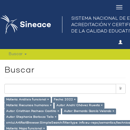
Camb
nave
Buscar
Buscar
Ir
Materia: Análisis funcional ×
Fecha: 2022 ×
Materia: Recursos humanos ×
Autor: Anahí Chávez Ruesta ×
Autor: Cristhian Pacheco Castillo ×
Autor: Bernardo García Velando ×
Autor: Stephanie Barboza Tello ×
xmlui.ArtifactBrowser.SimpleSearch.filter.type: info:eu-repo/semantics/techni
Materia: Mapa funcional ×