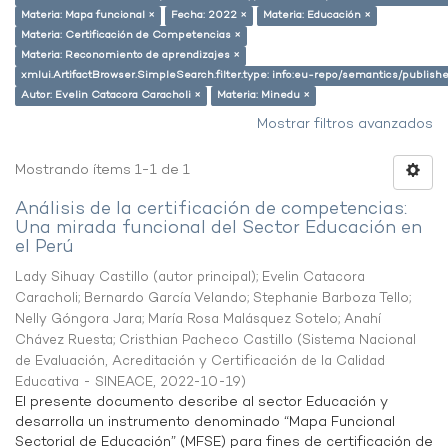
Materia: Mapa funcional ×
Fecha: 2022 ×
Materia: Educación ×
Materia: Certificación de Competencias ×
Materia: Reconomiento de aprendizajes ×
xmlui.ArtifactBrowser.SimpleSearch.filter.type: info:eu-repo/semantics/publish
Autor: Evelin Catacora Caracholi ×
Materia: Minedu ×
Mostrar filtros avanzados
Mostrando ítems 1-1 de 1
Análisis de la certificación de competencias:
Una mirada funcional del Sector Educación en
el Perú
Lady Sihuay Castillo (autor principal)
;
Evelin Catacora
Caracholi
;
Bernardo García Velando
;
Stephanie Barboza Tello
;
Nelly Góngora Jara
;
María Rosa Malásquez Sotelo
;
Anahí
Chávez Ruesta
;
Cristhian Pacheco Castillo
(
Sistema Nacional
de Evaluación, Acreditación y Certificación de la Calidad
Educativa - SINEACE
,
2022-10-19
)
El presente documento describe al sector Educación y
desarrolla un instrumento denominado “Mapa Funcional
Sectorial de Educación” (MFSE) para fines de certificación de