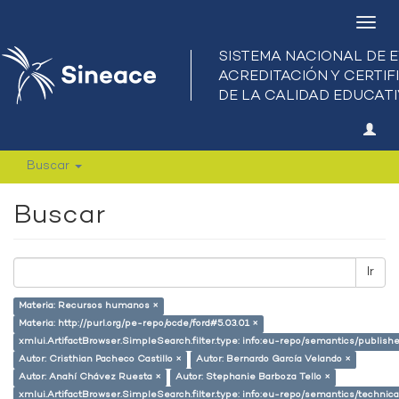
Camb
nave
Buscar
Buscar
Ir
Materia: Recursos humanos ×
Materia: http://purl.org/pe-repo/ocde/ford#5.03.01 ×
xmlui.ArtifactBrowser.SimpleSearch.filter.type: info:eu-repo/semantics/publish
Autor: Cristhian Pacheco Castillo ×
Autor: Bernardo García Velando ×
Autor: Anahí Chávez Ruesta ×
Autor: Stephanie Barboza Tello ×
xmlui.ArtifactBrowser.SimpleSearch.filter.type: info:eu-repo/semantics/techni