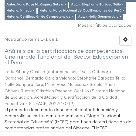
Autor: María Rosa Malásquez Sotelo ×
Autor: Stephanie Barboza Tello ×
Materia: Minedu ×
Materia: Marco Nacional de Cualificaciones del Perú ×
Materia: Certificación de Competencias ×
Autor: Nelly Góngora Jara ×
Mostrar filtros avanzados
Mostrando ítems 1-1 de 1
Análisis de la certificación de competencias:
Una mirada funcional del Sector Educación en
el Perú
Lady Sihuay Castillo (autor principal)
;
Evelin Catacora
Caracholi
;
Bernardo García Velando
;
Stephanie Barboza Tello
;
Nelly Góngora Jara
;
María Rosa Malásquez Sotelo
;
Anahí
Chávez Ruesta
;
Cristhian Pacheco Castillo
(
Sistema Nacional
de Evaluación, Acreditación y Certificación de la Calidad
Educativa - SINEACE
,
2022-10-19
)
El presente documento describe al sector Educación y
desarrolla un instrumento denominado “Mapa Funcional
Sectorial de Educación” (MFSE) para fines de certificación de
competencias profesionales del Sineace. El MFSE ...