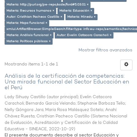
Materia: http://purl.org/pe-repo/ocde/ford#5.03.01 ×
Materia: Recursos humanos ×
Materia: Educación ×
Autor: Cristhian Pacheco Castillo ×
Materia: Minedu ×
Materia: Mapa funcional ×
xmlui.ArtifactBrowser.SimpleSearch.filter.type: info:eu-repo/semantics/techni
Materia: Análisis funcional ×
Autor: Evelin Catacora Caracholi ×
Materia: Políticas públicas ×
Mostrar filtros avanzados
Mostrando ítems 1-1 de 1
Análisis de la certificación de competencias:
Una mirada funcional del Sector Educación en
el Perú
Lady Sihuay Castillo (autor principal)
;
Evelin Catacora
Caracholi
;
Bernardo García Velando
;
Stephanie Barboza Tello
;
Nelly Góngora Jara
;
María Rosa Malásquez Sotelo
;
Anahí
Chávez Ruesta
;
Cristhian Pacheco Castillo
(
Sistema Nacional
de Evaluación, Acreditación y Certificación de la Calidad
Educativa - SINEACE
,
2022-10-19
)
El presente documento describe al sector Educación y