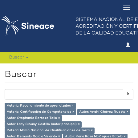
Camb
nave
Buscar
Buscar
Ir
Materia: Reconomiento de aprendizajes ×
Materia: Certificación de Competencias ×
Autor: Anahí Chávez Ruesta ×
Autor: Stephanie Barboza Tello ×
Autor: Lady Sihuay Castillo (autor principal) ×
Materia: Marco Nacional de Cualificaciones del Perú ×
Autor: Bernardo García Velando ×
Autor: María Rosa Malásquez Sotelo ×