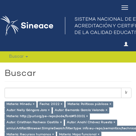
Camb
nave
Buscar
Buscar
Ir
Materia: Minedu ×
Fecha: 2022 ×
Materia: Políticas públicas ×
Autor: Nelly Góngora Jara ×
Autor: Bernardo García Velando ×
Materia: http://purl.org/pe-repo/ocde/ford#5.03.01 ×
Autor: Cristhian Pacheco Castillo ×
Autor: Anahí Chávez Ruesta ×
xmlui.ArtifactBrowser.SimpleSearch.filter.type: info:eu-repo/semantics/techni
Materia: Recursos humanos ×
Materia: Mapa funcional ×