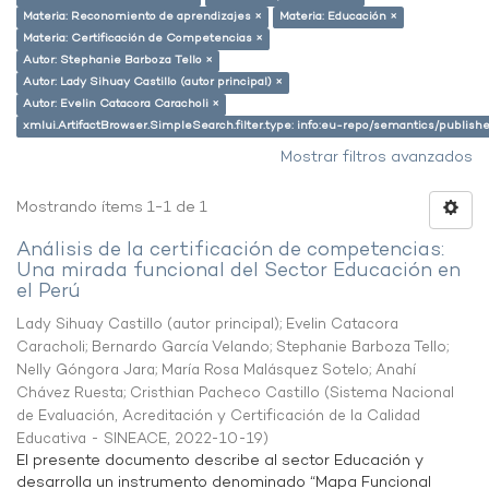
Materia: Reconomiento de aprendizajes ×
Materia: Educación ×
Materia: Certificación de Competencias ×
Autor: Stephanie Barboza Tello ×
Autor: Lady Sihuay Castillo (autor principal) ×
Autor: Evelin Catacora Caracholi ×
xmlui.ArtifactBrowser.SimpleSearch.filter.type: info:eu-repo/semantics/publish
Mostrar filtros avanzados
Mostrando ítems 1-1 de 1
Análisis de la certificación de competencias:
Una mirada funcional del Sector Educación en
el Perú
Lady Sihuay Castillo (autor principal)
;
Evelin Catacora
Caracholi
;
Bernardo García Velando
;
Stephanie Barboza Tello
;
Nelly Góngora Jara
;
María Rosa Malásquez Sotelo
;
Anahí
Chávez Ruesta
;
Cristhian Pacheco Castillo
(
Sistema Nacional
de Evaluación, Acreditación y Certificación de la Calidad
Educativa - SINEACE
,
2022-10-19
)
El presente documento describe al sector Educación y
desarrolla un instrumento denominado “Mapa Funcional