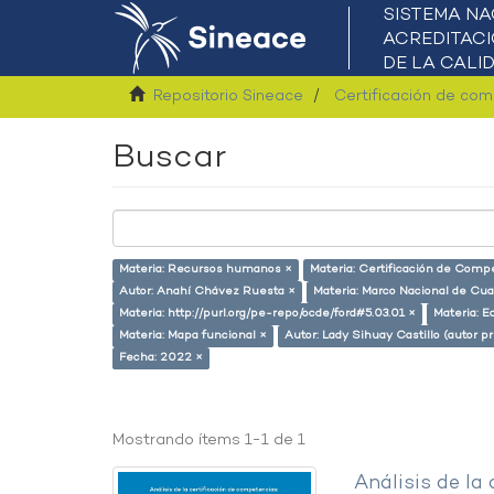
Repositorio Sineace
Certificación de co
Buscar
Materia: Recursos humanos ×
Materia: Certificación de Comp
Autor: Anahí Chávez Ruesta ×
Materia: Marco Nacional de Cual
Materia: http://purl.org/pe-repo/ocde/ford#5.03.01 ×
Materia: E
Materia: Mapa funcional ×
Autor: Lady Sihuay Castillo (autor pr
Fecha: 2022 ×
Mostrando ítems 1-1 de 1
Análisis de la