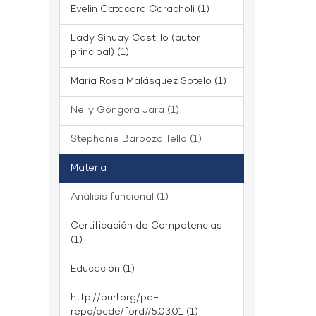
Evelin Catacora Caracholi (1)
Lady Sihuay Castillo (autor
principal) (1)
María Rosa Malásquez Sotelo (1)
Nelly Góngora Jara (1)
Stephanie Barboza Tello (1)
Materia
Análisis funcional (1)
Certificación de Competencias
(1)
Educación (1)
http://purl.org/pe-
repo/ocde/ford#5.03.01 (1)