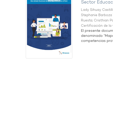
Sector Educaci
Lady Sihuay Castill
Stephanie Barboza 
Ruesta
;
Cristhian P
Certificación de l
El presente docum
denominado “Mapa 
competencias profe