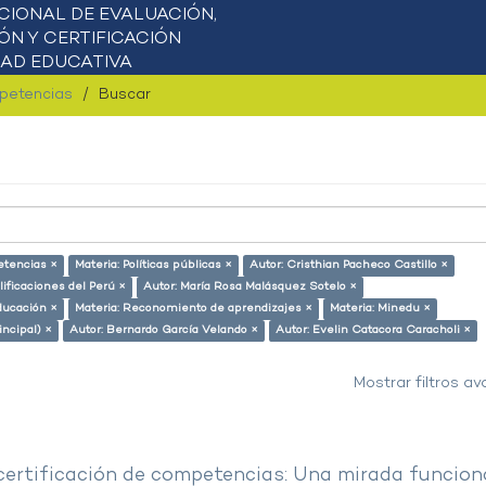
mpetencias
Buscar
etencias ×
Materia: Políticas públicas ×
Autor: Cristhian Pacheco Castillo ×
ificaciones del Perú ×
Autor: María Rosa Malásquez Sotelo ×
ducación ×
Materia: Reconomiento de aprendizajes ×
Materia: Minedu ×
incipal) ×
Autor: Bernardo García Velando ×
Autor: Evelin Catacora Caracholi ×
Mostrar filtros a
 certificación de competencias: Una mirada funcion