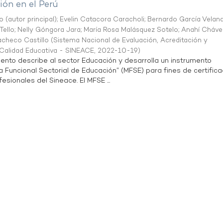
ón en el Perú
o (autor principal)
;
Evelin Catacora Caracholi
;
Bernardo García Velan
Tello
;
Nelly Góngora Jara
;
María Rosa Malásquez Sotelo
;
Anahí Cháve
acheco Castillo
(
Sistema Nacional de Evaluación, Acreditación y
a Calidad Educativa - SINEACE
,
2022-10-19
)
ento describe al sector Educación y desarrolla un instrumento
Funcional Sectorial de Educación” (MFSE) para fines de certifica
sionales del Sineace. El MFSE ...