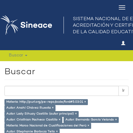
Camb
nave
Buscar
Buscar
Ir
Materia: http://purl.org/pe-repo/ocde/ford#5.03.01 ×
Autor: Anahí Chávez Ruesta ×
Autor: Lady Sihuay Castillo (autor principal) ×
Autor: Cristhian Pacheco Castillo ×
Autor: Bernardo García Velando ×
Materia: Marco Nacional de Cualificaciones del Perú ×
Autor: Stephanie Barboza Tello ×