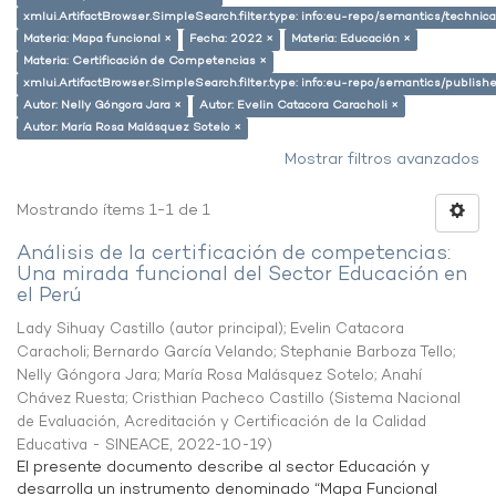
xmlui.ArtifactBrowser.SimpleSearch.filter.type: info:eu-repo/semantics/techni
Materia: Mapa funcional ×
Fecha: 2022 ×
Materia: Educación ×
Materia: Certificación de Competencias ×
xmlui.ArtifactBrowser.SimpleSearch.filter.type: info:eu-repo/semantics/publish
Autor: Nelly Góngora Jara ×
Autor: Evelin Catacora Caracholi ×
Autor: María Rosa Malásquez Sotelo ×
Mostrar filtros avanzados
Mostrando ítems 1-1 de 1
Análisis de la certificación de competencias:
Una mirada funcional del Sector Educación en
el Perú
Lady Sihuay Castillo (autor principal)
;
Evelin Catacora
Caracholi
;
Bernardo García Velando
;
Stephanie Barboza Tello
;
Nelly Góngora Jara
;
María Rosa Malásquez Sotelo
;
Anahí
Chávez Ruesta
;
Cristhian Pacheco Castillo
(
Sistema Nacional
de Evaluación, Acreditación y Certificación de la Calidad
Educativa - SINEACE
,
2022-10-19
)
El presente documento describe al sector Educación y
desarrolla un instrumento denominado “Mapa Funcional