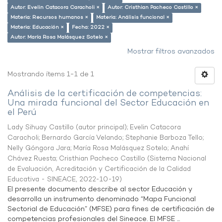
Autor: Evelin Catacora Caracholi ×
Autor: Cristhian Pacheco Castillo ×
Materia: Recursos humanos ×
Materia: Análisis funcional ×
Materia: Educación ×
Fecha: 2022 ×
Autor: María Rosa Malásquez Sotelo ×
Mostrar filtros avanzados
Mostrando ítems 1-1 de 1
Análisis de la certificación de competencias:
Una mirada funcional del Sector Educación en
el Perú
Lady Sihuay Castillo (autor principal)
;
Evelin Catacora
Caracholi
;
Bernardo García Velando
;
Stephanie Barboza Tello
;
Nelly Góngora Jara
;
María Rosa Malásquez Sotelo
;
Anahí
Chávez Ruesta
;
Cristhian Pacheco Castillo
(
Sistema Nacional
de Evaluación, Acreditación y Certificación de la Calidad
Educativa - SINEACE
,
2022-10-19
)
El presente documento describe al sector Educación y
desarrolla un instrumento denominado “Mapa Funcional
Sectorial de Educación” (MFSE) para fines de certificación de
competencias profesionales del Sineace. El MFSE ...