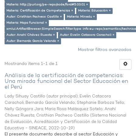
Materia: http://purl.org/pe-repo/ocde/ford#5.03.01 ×
Materia: Certificación de Competencias ×
Materia: Educación ×
Autor: Cristhian Pacheco Castillo ×
Materia: Minedu ×
Materia: Mapa funcional ×
xmlui.ArtifactBrowser.SimpleSearch.filter.type: info:eu-repo/semantics/techni
Autor: Anahí Chávez Ruesta ×
Autor: Evelin Catacora Caracholi ×
Autor: Bernardo García Velando ×
Mostrar filtros avanzados
Mostrando ítems 1-1 de 1
Análisis de la certificación de competencias:
Una mirada funcional del Sector Educación en
el Perú
Lady Sihuay Castillo (autor principal)
;
Evelin Catacora
Caracholi
;
Bernardo García Velando
;
Stephanie Barboza Tello
;
Nelly Góngora Jara
;
María Rosa Malásquez Sotelo
;
Anahí
Chávez Ruesta
;
Cristhian Pacheco Castillo
(
Sistema Nacional
de Evaluación, Acreditación y Certificación de la Calidad
Educativa - SINEACE
,
2022-10-19
)
El presente documento describe al sector Educación y