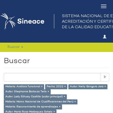
Camb
nave
Buscar
Buscar
Ir
Materia: Análisis funcional ×
Fecha: 2022 ×
Autor: Nelly Góngora Jara ×
Autor: Stephanie Barboza Tello ×
Autor: Lady Sihuay Castillo (autor principal) ×
Materia: Marco Nacional de Cualificaciones del Perú ×
Materia: Reconomiento de aprendizajes ×
Autor: María Rosa Malásquez Sotelo ×