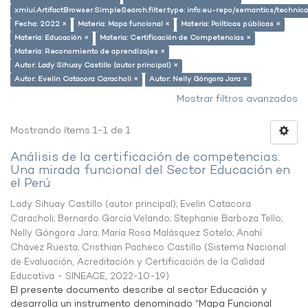
xmlui.ArtifactBrowser.SimpleSearch.filter.type: info:eu-repo/semantics/techni
Fecha: 2022 ×
Materia: Mapa funcional ×
Materia: Políticas públicas ×
Materia: Educación ×
Materia: Certificación de Competencias ×
Materia: Reconomiento de aprendizajes ×
Autor: Lady Sihuay Castillo (autor principal) ×
Autor: Evelin Catacora Caracholi ×
Autor: Nelly Góngora Jara ×
Mostrar filtros avanzados
Mostrando ítems 1-1 de 1
Análisis de la certificación de competencias:
Una mirada funcional del Sector Educación en
el Perú
Lady Sihuay Castillo (autor principal)
;
Evelin Catacora
Caracholi
;
Bernardo García Velando
;
Stephanie Barboza Tello
;
Nelly Góngora Jara
;
María Rosa Malásquez Sotelo
;
Anahí
Chávez Ruesta
;
Cristhian Pacheco Castillo
(
Sistema Nacional
de Evaluación, Acreditación y Certificación de la Calidad
Educativa - SINEACE
,
2022-10-19
)
El presente documento describe al sector Educación y
desarrolla un instrumento denominado “Mapa Funcional