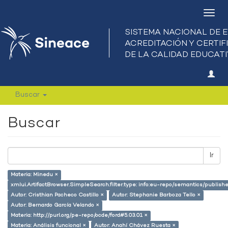
Camb
nave
Buscar
Buscar
Ir
Materia: Minedu ×
xmlui.ArtifactBrowser.SimpleSearch.filter.type: info:eu-repo/semantics/publish
Autor: Cristhian Pacheco Castillo ×
Autor: Stephanie Barboza Tello ×
Autor: Bernardo García Velando ×
Materia: http://purl.org/pe-repo/ocde/ford#5.03.01 ×
Materia: Análisis funcional ×
Autor: Anahí Chávez Ruesta ×