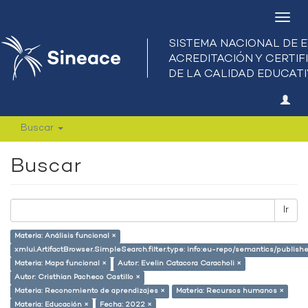
Camb
nave
Buscar
Buscar
Ir
Materia: Análisis funcional ×
xmlui.ArtifactBrowser.SimpleSearch.filter.type: info:eu-repo/semantics/publish
Materia: Mapa funcional ×
Autor: Evelin Catacora Caracholi ×
Autor: Cristhian Pacheco Castillo ×
Materia: Reconomiento de aprendizajes ×
Materia: Recursos humanos ×
Materia: Educación ×
Fecha: 2022 ×