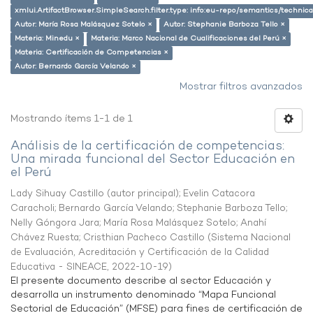
xmlui.ArtifactBrowser.SimpleSearch.filter.type: info:eu-repo/semantics/techni
Autor: María Rosa Malásquez Sotelo ×
Autor: Stephanie Barboza Tello ×
Materia: Minedu ×
Materia: Marco Nacional de Cualificaciones del Perú ×
Materia: Certificación de Competencias ×
Autor: Bernardo García Velando ×
Mostrar filtros avanzados
Mostrando ítems 1-1 de 1
Análisis de la certificación de competencias:
Una mirada funcional del Sector Educación en
el Perú
Lady Sihuay Castillo (autor principal)
;
Evelin Catacora
Caracholi
;
Bernardo García Velando
;
Stephanie Barboza Tello
;
Nelly Góngora Jara
;
María Rosa Malásquez Sotelo
;
Anahí
Chávez Ruesta
;
Cristhian Pacheco Castillo
(
Sistema Nacional
de Evaluación, Acreditación y Certificación de la Calidad
Educativa - SINEACE
,
2022-10-19
)
El presente documento describe al sector Educación y
desarrolla un instrumento denominado “Mapa Funcional
Sectorial de Educación” (MFSE) para fines de certificación de