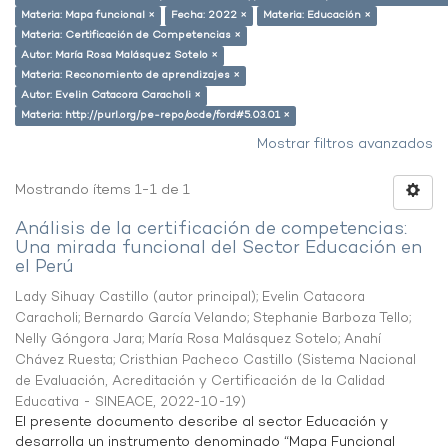
Materia: Mapa funcional ×
Fecha: 2022 ×
Materia: Educación ×
Materia: Certificación de Competencias ×
Autor: María Rosa Malásquez Sotelo ×
Materia: Reconomiento de aprendizajes ×
Autor: Evelin Catacora Caracholi ×
Materia: http://purl.org/pe-repo/ocde/ford#5.03.01 ×
Mostrar filtros avanzados
Mostrando ítems 1-1 de 1
Análisis de la certificación de competencias:
Una mirada funcional del Sector Educación en
el Perú
Lady Sihuay Castillo (autor principal)
;
Evelin Catacora
Caracholi
;
Bernardo García Velando
;
Stephanie Barboza Tello
;
Nelly Góngora Jara
;
María Rosa Malásquez Sotelo
;
Anahí
Chávez Ruesta
;
Cristhian Pacheco Castillo
(
Sistema Nacional
de Evaluación, Acreditación y Certificación de la Calidad
Educativa - SINEACE
,
2022-10-19
)
El presente documento describe al sector Educación y
desarrolla un instrumento denominado “Mapa Funcional