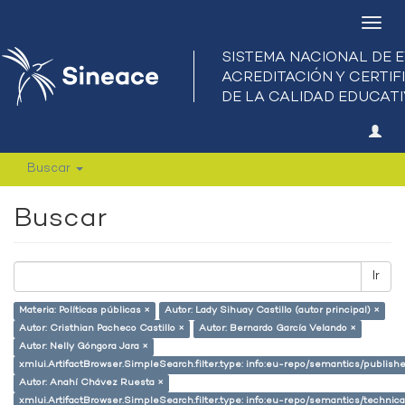
Camb
nave
Buscar
Buscar
Ir
Materia: Políticas públicas ×
Autor: Lady Sihuay Castillo (autor principal) ×
Autor: Cristhian Pacheco Castillo ×
Autor: Bernardo García Velando ×
Autor: Nelly Góngora Jara ×
xmlui.ArtifactBrowser.SimpleSearch.filter.type: info:eu-repo/semantics/publish
Autor: Anahí Chávez Ruesta ×
xmlui.ArtifactBrowser.SimpleSearch.filter.type: info:eu-repo/semantics/techni