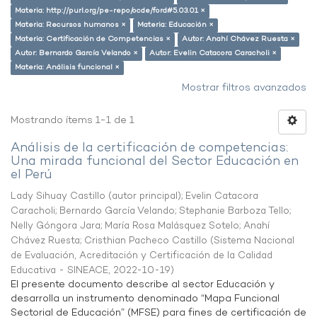
Materia: http://purl.org/pe-repo/ocde/ford#5.03.01 ×
Materia: Recursos humanos ×
Materia: Educación ×
Materia: Certificación de Competencias ×
Autor: Anahí Chávez Ruesta ×
Autor: Bernardo García Velando ×
Autor: Evelin Catacora Caracholi ×
Materia: Análisis funcional ×
Mostrar filtros avanzados
Mostrando ítems 1-1 de 1
Análisis de la certificación de competencias:
Una mirada funcional del Sector Educación en
el Perú
Lady Sihuay Castillo (autor principal)
;
Evelin Catacora
Caracholi
;
Bernardo García Velando
;
Stephanie Barboza Tello
;
Nelly Góngora Jara
;
María Rosa Malásquez Sotelo
;
Anahí
Chávez Ruesta
;
Cristhian Pacheco Castillo
(
Sistema Nacional
de Evaluación, Acreditación y Certificación de la Calidad
Educativa - SINEACE
,
2022-10-19
)
El presente documento describe al sector Educación y
desarrolla un instrumento denominado “Mapa Funcional
Sectorial de Educación” (MFSE) para fines de certificación de