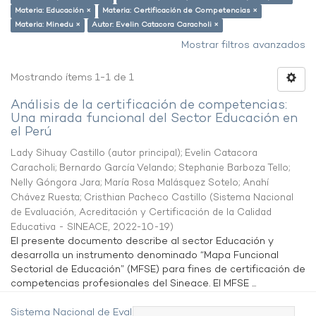
Materia: Educación ×
Materia: Certificación de Competencias ×
Materia: Minedu ×
Autor: Evelin Catacora Caracholi ×
Mostrar filtros avanzados
Mostrando ítems 1-1 de 1
Análisis de la certificación de competencias:
Una mirada funcional del Sector Educación en
el Perú
Lady Sihuay Castillo (autor principal)
;
Evelin Catacora
Caracholi
;
Bernardo García Velando
;
Stephanie Barboza Tello
;
Nelly Góngora Jara
;
María Rosa Malásquez Sotelo
;
Anahí
Chávez Ruesta
;
Cristhian Pacheco Castillo
(
Sistema Nacional
de Evaluación, Acreditación y Certificación de la Calidad
Educativa - SINEACE
,
2022-10-19
)
El presente documento describe al sector Educación y
desarrolla un instrumento denominado “Mapa Funcional
Sectorial de Educación” (MFSE) para fines de certificación de
competencias profesionales del Sineace. El MFSE ...
Sistema Nacional de Evaluación,