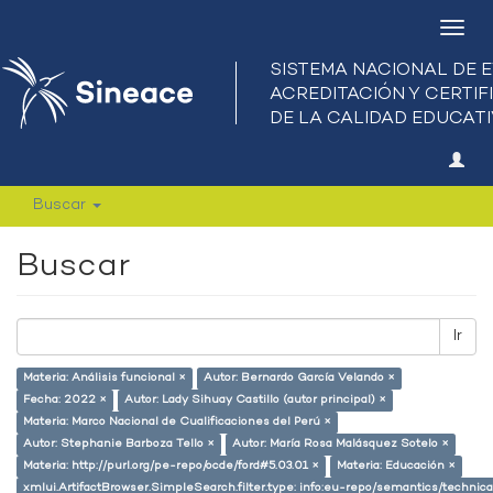
Camb
nave
Buscar
Buscar
Ir
Materia: Análisis funcional ×
Autor: Bernardo García Velando ×
Fecha: 2022 ×
Autor: Lady Sihuay Castillo (autor principal) ×
Materia: Marco Nacional de Cualificaciones del Perú ×
Autor: Stephanie Barboza Tello ×
Autor: María Rosa Malásquez Sotelo ×
Materia: http://purl.org/pe-repo/ocde/ford#5.03.01 ×
Materia: Educación ×
xmlui.ArtifactBrowser.SimpleSearch.filter.type: info:eu-repo/semantics/techni