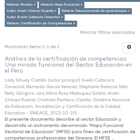
Materia: Minedu ×
Materia: Mapa funcional ×
Autor: Anahí Chávez Ruesta ×
Materia: Reconomiento de aprendizajes ×
Autor: Evelin Catacora Caracholi ×
Materia: Certificación de Competencias ×
Mostrar filtros avanzados
Mostrando ítems 1-1 de 1
Análisis de la certificación de competencias:
Una mirada funcional del Sector Educación en
el Perú
Lady Sihuay Castillo (autor principal)
;
Evelin Catacora
Caracholi
;
Bernardo García Velando
;
Stephanie Barboza Tello
;
Nelly Góngora Jara
;
María Rosa Malásquez Sotelo
;
Anahí
Chávez Ruesta
;
Cristhian Pacheco Castillo
(
Sistema Nacional
de Evaluación, Acreditación y Certificación de la Calidad
Educativa - SINEACE
,
2022-10-19
)
El presente documento describe al sector Educación y
desarrolla un instrumento denominado “Mapa Funcional
Sectorial de Educación” (MFSE) para fines de certificación de
competencias profesionales del Sineace. El MFSE ...