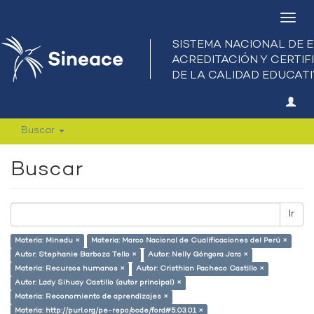
Camb
nave
Buscar
Buscar
Ir
Materia: Minedu ×
Materia: Marco Nacional de Cualificaciones del Perú ×
Autor: Stephanie Barboza Tello ×
Autor: Nelly Góngora Jara ×
Materia: Recursos humanos ×
Autor: Cristhian Pacheco Castillo ×
Autor: Lady Sihuay Castillo (autor principal) ×
Materia: Reconomiento de aprendizajes ×
Materia: http://purl.org/pe-repo/ocde/ford#5.03.01 ×