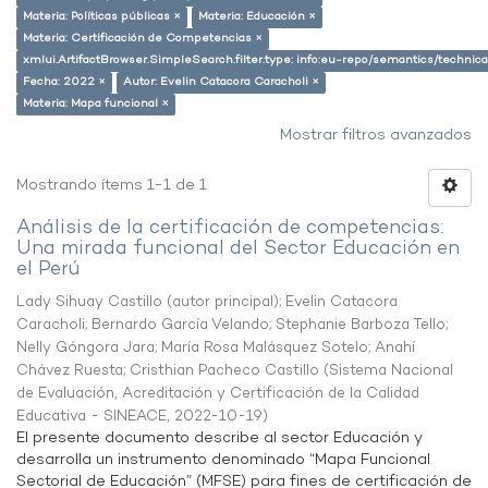
Materia: Políticas públicas ×
Materia: Educación ×
Materia: Certificación de Competencias ×
xmlui.ArtifactBrowser.SimpleSearch.filter.type: info:eu-repo/semantics/techni
Fecha: 2022 ×
Autor: Evelin Catacora Caracholi ×
Materia: Mapa funcional ×
Mostrar filtros avanzados
Mostrando ítems 1-1 de 1
Análisis de la certificación de competencias:
Una mirada funcional del Sector Educación en
el Perú
Lady Sihuay Castillo (autor principal)
;
Evelin Catacora
Caracholi
;
Bernardo García Velando
;
Stephanie Barboza Tello
;
Nelly Góngora Jara
;
María Rosa Malásquez Sotelo
;
Anahí
Chávez Ruesta
;
Cristhian Pacheco Castillo
(
Sistema Nacional
de Evaluación, Acreditación y Certificación de la Calidad
Educativa - SINEACE
,
2022-10-19
)
El presente documento describe al sector Educación y
desarrolla un instrumento denominado “Mapa Funcional
Sectorial de Educación” (MFSE) para fines de certificación de