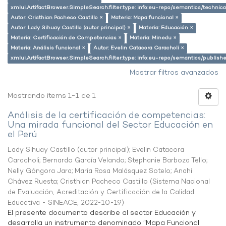
xmlui.ArtifactBrowser.SimpleSearch.filter.type: info:eu-repo/semantics/techni
Autor: Cristhian Pacheco Castillo ×
Materia: Mapa funcional ×
Autor: Lady Sihuay Castillo (autor principal) ×
Materia: Educación ×
Materia: Certificación de Competencias ×
Materia: Minedu ×
Materia: Análisis funcional ×
Autor: Evelin Catacora Caracholi ×
xmlui.ArtifactBrowser.SimpleSearch.filter.type: info:eu-repo/semantics/publish
Mostrar filtros avanzados
Mostrando ítems 1-1 de 1
Análisis de la certificación de competencias:
Una mirada funcional del Sector Educación en
el Perú
Lady Sihuay Castillo (autor principal)
;
Evelin Catacora
Caracholi
;
Bernardo García Velando
;
Stephanie Barboza Tello
;
Nelly Góngora Jara
;
María Rosa Malásquez Sotelo
;
Anahí
Chávez Ruesta
;
Cristhian Pacheco Castillo
(
Sistema Nacional
de Evaluación, Acreditación y Certificación de la Calidad
Educativa - SINEACE
,
2022-10-19
)
El presente documento describe al sector Educación y
desarrolla un instrumento denominado “Mapa Funcional