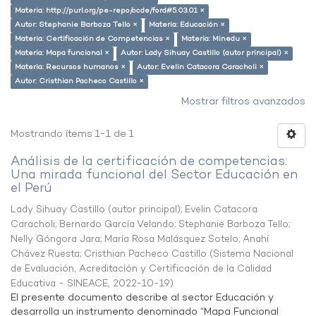
Materia: http://purl.org/pe-repo/ocde/ford#5.03.01 ×
Autor: Stephanie Barboza Tello ×
Materia: Educación ×
Materia: Certificación de Competencias ×
Materia: Minedu ×
Materia: Mapa funcional ×
Autor: Lady Sihuay Castillo (autor principal) ×
Materia: Recursos humanos ×
Autor: Evelin Catacora Caracholi ×
Autor: Cristhian Pacheco Castillo ×
Mostrar filtros avanzados
Mostrando ítems 1-1 de 1
Análisis de la certificación de competencias:
Una mirada funcional del Sector Educación en
el Perú
Lady Sihuay Castillo (autor principal)
;
Evelin Catacora
Caracholi
;
Bernardo García Velando
;
Stephanie Barboza Tello
;
Nelly Góngora Jara
;
María Rosa Malásquez Sotelo
;
Anahí
Chávez Ruesta
;
Cristhian Pacheco Castillo
(
Sistema Nacional
de Evaluación, Acreditación y Certificación de la Calidad
Educativa - SINEACE
,
2022-10-19
)
El presente documento describe al sector Educación y
desarrolla un instrumento denominado “Mapa Funcional