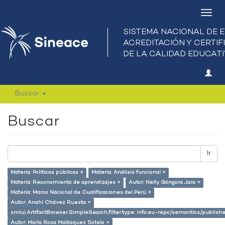
Camb
nave
Buscar
Buscar
Ir
Materia: Políticas públicas ×
Materia: Análisis funcional ×
Materia: Reconomiento de aprendizajes ×
Autor: Nelly Góngora Jara ×
Materia: Marco Nacional de Cualificaciones del Perú ×
Autor: Anahí Chávez Ruesta ×
xmlui.ArtifactBrowser.SimpleSearch.filter.type: info:eu-repo/semantics/publish
Autor: María Rosa Malásquez Sotelo ×