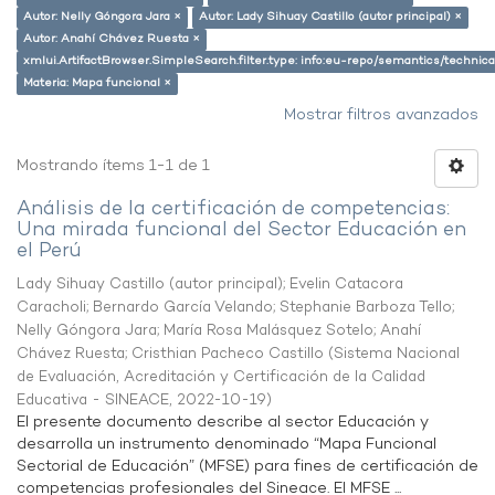
Autor: Nelly Góngora Jara ×
Autor: Lady Sihuay Castillo (autor principal) ×
Autor: Anahí Chávez Ruesta ×
xmlui.ArtifactBrowser.SimpleSearch.filter.type: info:eu-repo/semantics/techni
Materia: Mapa funcional ×
Mostrar filtros avanzados
Mostrando ítems 1-1 de 1
Análisis de la certificación de competencias:
Una mirada funcional del Sector Educación en
el Perú
Lady Sihuay Castillo (autor principal)
;
Evelin Catacora
Caracholi
;
Bernardo García Velando
;
Stephanie Barboza Tello
;
Nelly Góngora Jara
;
María Rosa Malásquez Sotelo
;
Anahí
Chávez Ruesta
;
Cristhian Pacheco Castillo
(
Sistema Nacional
de Evaluación, Acreditación y Certificación de la Calidad
Educativa - SINEACE
,
2022-10-19
)
El presente documento describe al sector Educación y
desarrolla un instrumento denominado “Mapa Funcional
Sectorial de Educación” (MFSE) para fines de certificación de
competencias profesionales del Sineace. El MFSE ...