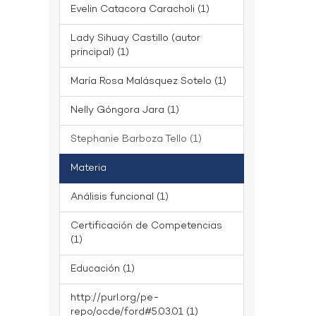
Evelin Catacora Caracholi (1)
Lady Sihuay Castillo (autor
principal) (1)
María Rosa Malásquez Sotelo (1)
Nelly Góngora Jara (1)
Stephanie Barboza Tello (1)
Materia
Análisis funcional (1)
Certificación de Competencias
(1)
Educación (1)
http://purl.org/pe-
repo/ocde/ford#5.03.01 (1)