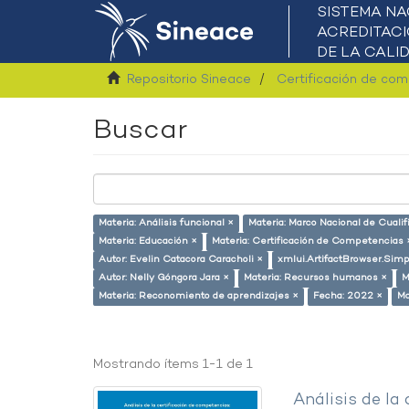
Repositorio Sineace
Certificación de co
Buscar
Materia: Análisis funcional ×
Materia: Marco Nacional de Cualif
Materia: Educación ×
Materia: Certificación de Competencias 
Autor: Evelin Catacora Caracholi ×
xmlui.ArtifactBrowser.Simp
Autor: Nelly Góngora Jara ×
Materia: Recursos humanos ×
M
Materia: Reconomiento de aprendizajes ×
Fecha: 2022 ×
Ma
Mostrando ítems 1-1 de 1
Análisis de la