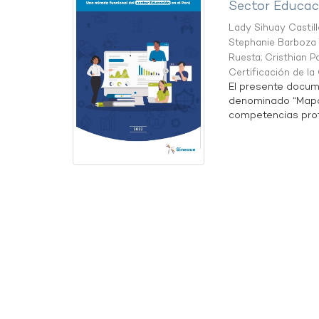
Sector Educaci
Lady Sihuay Castill
Stephanie Barboza 
Ruesta
;
Cristhian P
Certificación de l
El presente docum
denominado “Mapa 
competencias profe