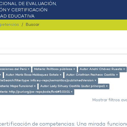
mpetencias
Buscar
icaciones del Perú ×
Materia: Políticas públicas ×
Autor: Anahí Chávez Ruesta ×
×
Autor: María Rosa Malásquez Sotelo ×
Autor: Cristhian Pacheco Castillo ×
leSearch.filter.type: info:eu-repo/semantics/publishedVersion ×
ateria: Mapa funcional ×
Autor: Lady Sihuay Castillo (autor principal) ×
teria: http://purl.org/pe-repo/ocde/ford#5.03.01 ×
Mostrar filtros a
 certificación de competencias: Una mirada funcion