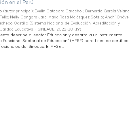
ón en el Perú
o (autor principal)
;
Evelin Catacora Caracholi
;
Bernardo García Velan
Tello
;
Nelly Góngora Jara
;
María Rosa Malásquez Sotelo
;
Anahí Cháve
acheco Castillo
(
Sistema Nacional de Evaluación, Acreditación y
a Calidad Educativa - SINEACE
,
2022-10-19
)
ento describe al sector Educación y desarrolla un instrumento
Funcional Sectorial de Educación” (MFSE) para fines de certifica
sionales del Sineace. El MFSE ...