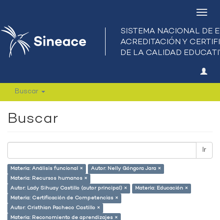
Camb
nave
Buscar
Buscar
Ir
Materia: Análisis funcional ×
Autor: Nelly Góngora Jara ×
Materia: Recursos humanos ×
Autor: Lady Sihuay Castillo (autor principal) ×
Materia: Educación ×
Materia: Certificación de Competencias ×
Autor: Cristhian Pacheco Castillo ×
Materia: Reconomiento de aprendizajes ×