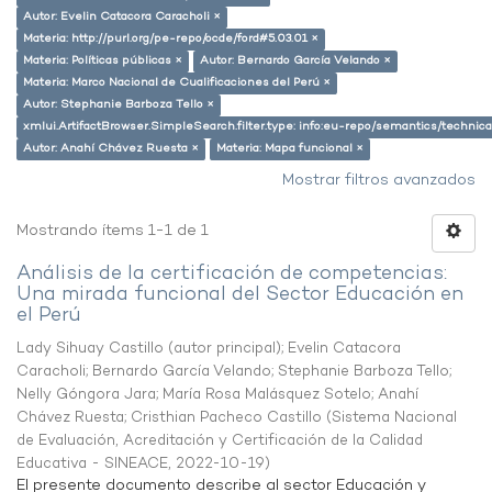
Autor: Evelin Catacora Caracholi ×
Materia: http://purl.org/pe-repo/ocde/ford#5.03.01 ×
Materia: Políticas públicas ×
Autor: Bernardo García Velando ×
Materia: Marco Nacional de Cualificaciones del Perú ×
Autor: Stephanie Barboza Tello ×
xmlui.ArtifactBrowser.SimpleSearch.filter.type: info:eu-repo/semantics/techni
Autor: Anahí Chávez Ruesta ×
Materia: Mapa funcional ×
Mostrar filtros avanzados
Mostrando ítems 1-1 de 1
Análisis de la certificación de competencias:
Una mirada funcional del Sector Educación en
el Perú
Lady Sihuay Castillo (autor principal)
;
Evelin Catacora
Caracholi
;
Bernardo García Velando
;
Stephanie Barboza Tello
;
Nelly Góngora Jara
;
María Rosa Malásquez Sotelo
;
Anahí
Chávez Ruesta
;
Cristhian Pacheco Castillo
(
Sistema Nacional
de Evaluación, Acreditación y Certificación de la Calidad
Educativa - SINEACE
,
2022-10-19
)
El presente documento describe al sector Educación y