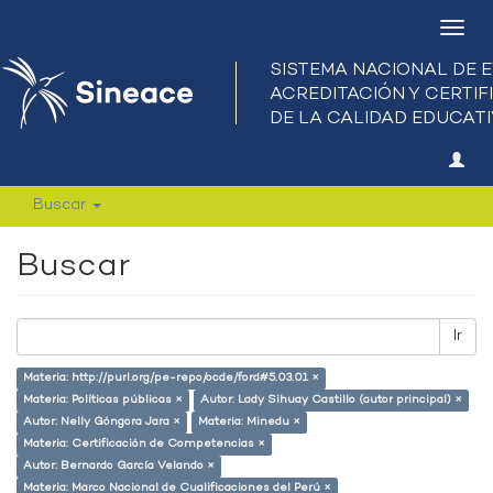
Camb
nave
Buscar
Buscar
Ir
Materia: http://purl.org/pe-repo/ocde/ford#5.03.01 ×
Materia: Políticas públicas ×
Autor: Lady Sihuay Castillo (autor principal) ×
Autor: Nelly Góngora Jara ×
Materia: Minedu ×
Materia: Certificación de Competencias ×
Autor: Bernardo García Velando ×
Materia: Marco Nacional de Cualificaciones del Perú ×