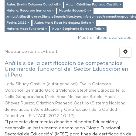
Autor: Evelin Catacora Caracholi ×
Autor: Cristhian Pacheco Castillo ×
Materia: Recursos humanos ×
Materia: Educación ×
xmlui.ArtifactBrowser.SimpleSearch.filter.type: info:eu-repo/semantics/publish
Fecha: 2022 ×
Autor: María Rosa Malásquez Sotelo ×
Materia: Mapa funcional ×
Autor: Stephanie Barboza Tello ×
Mostrar filtros avanzados
Mostrando ítems 1-1 de 1
Análisis de la certificación de competencias:
Una mirada funcional del Sector Educación en
el Perú
Lady Sihuay Castillo (autor principal)
;
Evelin Catacora
Caracholi
;
Bernardo García Velando
;
Stephanie Barboza Tello
;
Nelly Góngora Jara
;
María Rosa Malásquez Sotelo
;
Anahí
Chávez Ruesta
;
Cristhian Pacheco Castillo
(
Sistema Nacional
de Evaluación, Acreditación y Certificación de la Calidad
Educativa - SINEACE
,
2022-10-19
)
El presente documento describe al sector Educación y
desarrolla un instrumento denominado “Mapa Funcional
Sectorial de Educación” (MFSE) para fines de certificación de