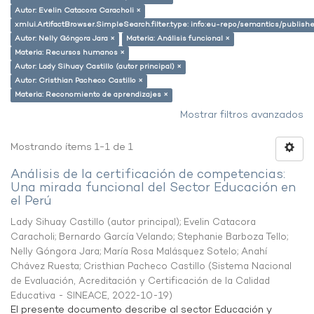
Autor: Evelin Catacora Caracholi ×
xmlui.ArtifactBrowser.SimpleSearch.filter.type: info:eu-repo/semantics/publish
Autor: Nelly Góngora Jara ×
Materia: Análisis funcional ×
Materia: Recursos humanos ×
Autor: Lady Sihuay Castillo (autor principal) ×
Autor: Cristhian Pacheco Castillo ×
Materia: Reconomiento de aprendizajes ×
Mostrar filtros avanzados
Mostrando ítems 1-1 de 1
Análisis de la certificación de competencias:
Una mirada funcional del Sector Educación en
el Perú
Lady Sihuay Castillo (autor principal)
;
Evelin Catacora
Caracholi
;
Bernardo García Velando
;
Stephanie Barboza Tello
;
Nelly Góngora Jara
;
María Rosa Malásquez Sotelo
;
Anahí
Chávez Ruesta
;
Cristhian Pacheco Castillo
(
Sistema Nacional
de Evaluación, Acreditación y Certificación de la Calidad
Educativa - SINEACE
,
2022-10-19
)
El presente documento describe al sector Educación y