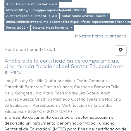
Autor: Bernardo García Velando ×
Materia: http://purl.org/pe-repo/ocde/ford#5.03.01 ×
Autor: Stephanie Barboza Tello ×
Autor: Anahí Chávez Ruesta ×
xmlui.ArtifactBrowser.SimpleSearch.filter.type: info:eu-repo/semantics/techni
Fecha: 2022 ×
Materia: Mapa funcional ×
Mostrar filtros avanzados
Mostrando ítems 1-1 de 1
Análisis de la certificación de competencias:
Una mirada funcional del Sector Educación en
el Perú
Lady Sihuay Castillo (autor principal)
;
Evelin Catacora
Caracholi
;
Bernardo García Velando
;
Stephanie Barboza Tello
;
Nelly Góngora Jara
;
María Rosa Malásquez Sotelo
;
Anahí
Chávez Ruesta
;
Cristhian Pacheco Castillo
(
Sistema Nacional
de Evaluación, Acreditación y Certificación de la Calidad
Educativa - SINEACE
,
2022-10-19
)
El presente documento describe al sector Educación y
desarrolla un instrumento denominado “Mapa Funcional
Sectorial de Educación” (MFSE) para fines de certificación de