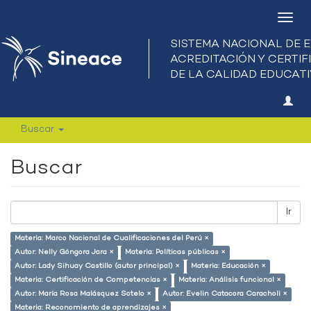
Camb
nave
Buscar
Buscar
Ir
Materia: Marco Nacional de Cualificaciones del Perú ×
Autor: Nelly Góngora Jara ×
Materia: Políticas públicas ×
Autor: Lady Sihuay Castillo (autor principal) ×
Materia: Educación ×
Materia: Certificación de Competencias ×
Materia: Análisis funcional ×
Autor: María Rosa Malásquez Sotelo ×
Autor: Evelin Catacora Caracholi ×
Materia: Reconomiento de aprendizajes ×