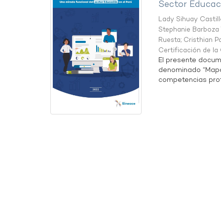
Sector Educaci
Lady Sihuay Castill
Stephanie Barboza 
Ruesta
;
Cristhian P
Certificación de l
El presente docum
denominado “Mapa 
competencias profe