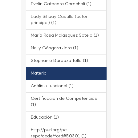
Evelin Catacora Caracholi (1)
Lady Sihuay Castillo (autor
principal) (1)
María Rosa Malásquez Sotelo (1)
Nelly Góngora Jara (1)
Stephanie Barboza Tello (1)
Materia
Análisis funcional (1)
Certificación de Competencias
(1)
Educación (1)
http://purl.org/pe-
repo/ocde/ford#5.03.01 (1)