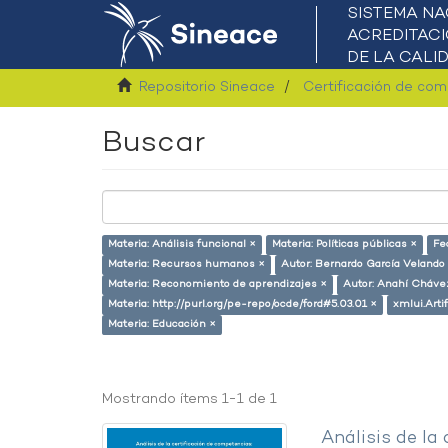
Repositorio Sineace
Certificación de co
Buscar
Materia: Análisis funcional ×
Materia: Políticas públicas ×
Fe
Materia: Recursos humanos ×
Autor: Bernardo García Velando
Materia: Reconomiento de aprendizajes ×
Autor: Anahí Cháve
Materia: http://purl.org/pe-repo/ocde/ford#5.03.01 ×
xmlui.Arti
Materia: Educación ×
Mostrando ítems 1-1 de 1
Análisis de la