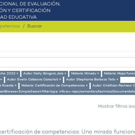
mpetencias
Buscar
cha: 2022 ×
Autor: Nelly Góngora Jara ×
Materia: Minedu ×
Materia: Mapa funci
 ×
Autor: Evelin Catacora Caracholi ×
Autor: Stephanie Barboza Tello ×
z Ruesta ×
Materia: Certificación de Competencias ×
Autor: Cristhian Pacheco C
factBrowser.SimpleSearch.filter.type: info:eu-repo/semantics/technicalDocumentati
Mostrar filtros a
 certificación de competencias: Una mirada funcion