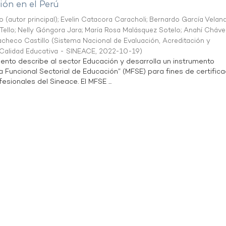
ón en el Perú
o (autor principal)
;
Evelin Catacora Caracholi
;
Bernardo García Velan
Tello
;
Nelly Góngora Jara
;
María Rosa Malásquez Sotelo
;
Anahí Cháve
acheco Castillo
(
Sistema Nacional de Evaluación, Acreditación y
a Calidad Educativa - SINEACE
,
2022-10-19
)
ento describe al sector Educación y desarrolla un instrumento
Funcional Sectorial de Educación” (MFSE) para fines de certifica
sionales del Sineace. El MFSE ...