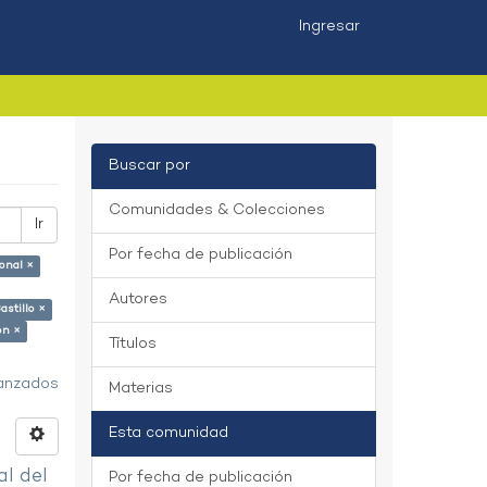
Ingresar
Buscar por
Comunidades & Colecciones
Ir
Por fecha de publicación
onal ×
Autores
astillo ×
on ×
Títulos
vanzados
Materias
Esta comunidad
al del
Por fecha de publicación