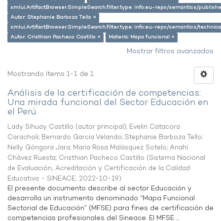
xmlui.ArtifactBrowser.SimpleSearch.filter.type: info:eu-repo/semantics/publish
Autor: Stephanie Barboza Tello ×
xmlui.ArtifactBrowser.SimpleSearch.filter.type: info:eu-repo/semantics/techni
Autor: Cristhian Pacheco Castillo ×
Materia: Mapa funcional ×
Mostrar filtros avanzados
Mostrando ítems 1-1 de 1
Análisis de la certificación de competencias:
Una mirada funcional del Sector Educación en
el Perú
Lady Sihuay Castillo (autor principal)
;
Evelin Catacora
Caracholi
;
Bernardo García Velando
;
Stephanie Barboza Tello
;
Nelly Góngora Jara
;
María Rosa Malásquez Sotelo
;
Anahí
Chávez Ruesta
;
Cristhian Pacheco Castillo
(
Sistema Nacional
de Evaluación, Acreditación y Certificación de la Calidad
Educativa - SINEACE
,
2022-10-19
)
El presente documento describe al sector Educación y
desarrolla un instrumento denominado “Mapa Funcional
Sectorial de Educación” (MFSE) para fines de certificación de
competencias profesionales del Sineace. El MFSE ...