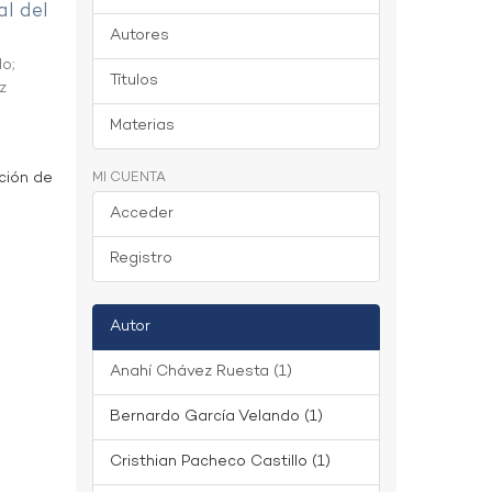
al del
Autores
do
;
Títulos
z
Materias
ción de
MI CUENTA
Acceder
Registro
Autor
Anahí Chávez Ruesta (1)
Bernardo García Velando (1)
Cristhian Pacheco Castillo (1)