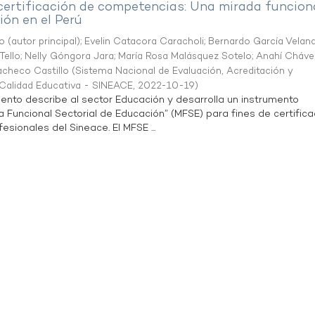
 certificación de competencias: Una mirada funcion
ón en el Perú
o (autor principal)
;
Evelin Catacora Caracholi
;
Bernardo García Velan
Tello
;
Nelly Góngora Jara
;
María Rosa Malásquez Sotelo
;
Anahí Cháve
acheco Castillo
(
Sistema Nacional de Evaluación, Acreditación y
a Calidad Educativa - SINEACE
,
2022-10-19
)
ento describe al sector Educación y desarrolla un instrumento
Funcional Sectorial de Educación” (MFSE) para fines de certifica
sionales del Sineace. El MFSE ...