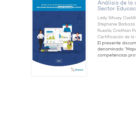
Análisis de la
Sector Educaci
Lady Sihuay Castill
Stephanie Barboza 
Ruesta
;
Cristhian P
Certificación de l
El presente docum
denominado “Mapa 
competencias profe