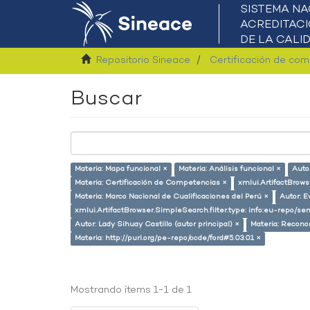
Repositorio Sineace
Certificación de co
Buscar
Materia: Mapa funcional ×
Materia: Análisis funcional ×
Auto
Materia: Certificación de Competencias ×
xmlui.ArtifactBrow
Materia: Marco Nacional de Cualificaciones del Perú ×
Autor: E
xmlui.ArtifactBrowser.SimpleSearch.filter.type: info:eu-repo/s
Autor: Lady Sihuay Castillo (autor principal) ×
Materia: Recono
Materia: http://purl.org/pe-repo/ocde/ford#5.03.01 ×
Mostrando ítems 1-1 de 1