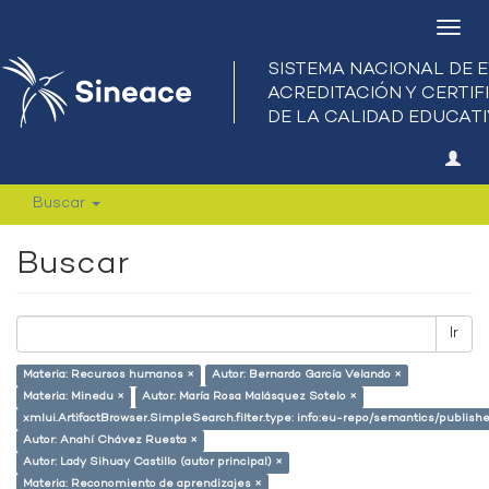
Camb
nave
Buscar
Buscar
Ir
Materia: Recursos humanos ×
Autor: Bernardo García Velando ×
Materia: Minedu ×
Autor: María Rosa Malásquez Sotelo ×
xmlui.ArtifactBrowser.SimpleSearch.filter.type: info:eu-repo/semantics/publish
Autor: Anahí Chávez Ruesta ×
Autor: Lady Sihuay Castillo (autor principal) ×
Materia: Reconomiento de aprendizajes ×