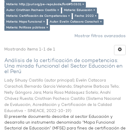
Materia: http://purl.org/pe-repo/ocde/ford#5.03.01 ×
Autor: Cristhian Pacheco Castillo ×
Materia: Educación ×
Materia: Certificación de Competencias ×
Fecha: 2022 ×
Materia: Mapa funcional ×
Autor: Evelin Catacora Caracholi ×
Materia: Políticas públicas ×
Mostrar filtros avanzados
Mostrando ítems 1-1 de 1
Análisis de la certificación de competencias:
Una mirada funcional del Sector Educación en
el Perú
Lady Sihuay Castillo (autor principal)
;
Evelin Catacora
Caracholi
;
Bernardo García Velando
;
Stephanie Barboza Tello
;
Nelly Góngora Jara
;
María Rosa Malásquez Sotelo
;
Anahí
Chávez Ruesta
;
Cristhian Pacheco Castillo
(
Sistema Nacional
de Evaluación, Acreditación y Certificación de la Calidad
Educativa - SINEACE
,
2022-10-19
)
El presente documento describe al sector Educación y
desarrolla un instrumento denominado “Mapa Funcional
Sectorial de Educación” (MFSE) para fines de certificación de