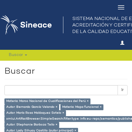
Camb
nave
Buscar
Buscar
Ir
Materia: Marco Nacional de Cualificaciones del Perú ×
Autor: Bernardo García Velando ×
Materia: Mapa funcional ×
Autor: María Rosa Malásquez Sotelo ×
xmlui.ArtifactBrowser.SimpleSearch.filter.type: info:eu-repo/semantics/publish
Autor: Stephanie Barboza Tello ×
Autor: Lady Sihuay Castillo (autor principal) ×