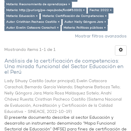
Materia: Reconomiento de aprendizajes ×
Materia: http://purl.org/pe-repo/ocde/ford#5.03.01 ×
Fecha: 2022 ×
Materia: Educación ×
Materia: Certificación de Competencias ×
Autor: Cristhian Pacheco Castillo ×
Autor: Nelly Góngora Jara ×
Autor: Evelin Catacora Caracholi ×
Materia: Políticas públicas ×
Mostrar filtros avanzados
Mostrando ítems 1-1 de 1
Análisis de la certificación de competencias:
Una mirada funcional del Sector Educación en
el Perú
Lady Sihuay Castillo (autor principal)
;
Evelin Catacora
Caracholi
;
Bernardo García Velando
;
Stephanie Barboza Tello
;
Nelly Góngora Jara
;
María Rosa Malásquez Sotelo
;
Anahí
Chávez Ruesta
;
Cristhian Pacheco Castillo
(
Sistema Nacional
de Evaluación, Acreditación y Certificación de la Calidad
Educativa - SINEACE
,
2022-10-19
)
El presente documento describe al sector Educación y
desarrolla un instrumento denominado “Mapa Funcional
Sectorial de Educación” (MFSE) para fines de certificación de