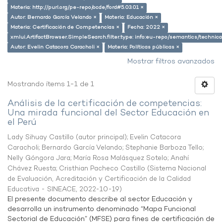
Materia: http://purl.org/pe-repo/ocde/ford#5.03.01 ×
Autor: Bernardo García Velando ×
Materia: Educación ×
Materia: Certificación de Competencias ×
Fecha: 2022 ×
xmlui.ArtifactBrowser.SimpleSearch.filter.type: info:eu-repo/semantics/techni
Autor: Evelin Catacora Caracholi ×
Materia: Políticas públicas ×
Mostrar filtros avanzados
Mostrando ítems 1-1 de 1
Análisis de la certificación de competencias:
Una mirada funcional del Sector Educación en
el Perú
Lady Sihuay Castillo (autor principal)
;
Evelin Catacora
Caracholi
;
Bernardo García Velando
;
Stephanie Barboza Tello
;
Nelly Góngora Jara
;
María Rosa Malásquez Sotelo
;
Anahí
Chávez Ruesta
;
Cristhian Pacheco Castillo
(
Sistema Nacional
de Evaluación, Acreditación y Certificación de la Calidad
Educativa - SINEACE
,
2022-10-19
)
El presente documento describe al sector Educación y
desarrolla un instrumento denominado “Mapa Funcional
Sectorial de Educación” (MFSE) para fines de certificación de