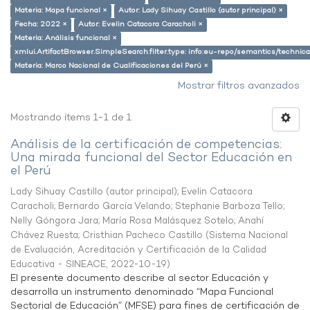
Materia: Mapa funcional ×
Autor: Lady Sihuay Castillo (autor principal) ×
Fecha: 2022 ×
Autor: Evelin Catacora Caracholi ×
Materia: Análisis funcional ×
xmlui.ArtifactBrowser.SimpleSearch.filter.type: info:eu-repo/semantics/techni
Materia: Marco Nacional de Cualificaciones del Perú ×
Mostrar filtros avanzados
Mostrando ítems 1-1 de 1
Análisis de la certificación de competencias:
Una mirada funcional del Sector Educación en
el Perú
Lady Sihuay Castillo (autor principal)
;
Evelin Catacora
Caracholi
;
Bernardo García Velando
;
Stephanie Barboza Tello
;
Nelly Góngora Jara
;
María Rosa Malásquez Sotelo
;
Anahí
Chávez Ruesta
;
Cristhian Pacheco Castillo
(
Sistema Nacional
de Evaluación, Acreditación y Certificación de la Calidad
Educativa - SINEACE
,
2022-10-19
)
El presente documento describe al sector Educación y
desarrolla un instrumento denominado “Mapa Funcional
Sectorial de Educación” (MFSE) para fines de certificación de