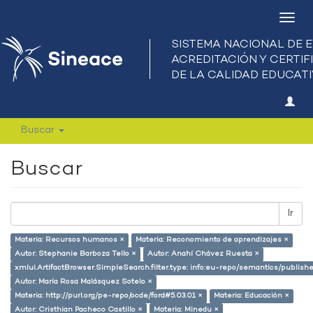
Camb
nave
Buscar
Buscar
Ir
Materia: Recursos humanos ×
Materia: Reconomiento de aprendizajes ×
Autor: Stephanie Barboza Tello ×
Autor: Anahí Chávez Ruesta ×
xmlui.ArtifactBrowser.SimpleSearch.filter.type: info:eu-repo/semantics/publish
Autor: María Rosa Malásquez Sotelo ×
Materia: http://purl.org/pe-repo/ocde/ford#5.03.01 ×
Materia: Educación ×
Autor: Cristhian Pacheco Castillo ×
Materia: Minedu ×