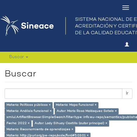
Camb
nave
Buscar
Buscar
Ir
Materia: Políticas públicas ×
Materia: Mapa funcional ×
Materia: Análisis funcional ×
Autor: María Rosa Malásquez Sotelo ×
xmlui.ArtifactBrowser.SimpleSearch.filter.type: info:eu-repo/semantics/publish
Fecha: 2022 ×
Autor: Lady Sihuay Castillo (autor principal) ×
Materia: Reconomiento de aprendizajes ×
Materia: http://purl.org/pe-repo/ocde/ford#5.03.01 ×