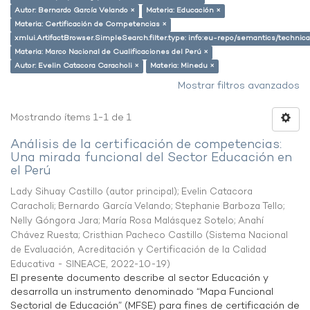
Autor: Bernardo García Velando ×
Materia: Educación ×
Materia: Certificación de Competencias ×
xmlui.ArtifactBrowser.SimpleSearch.filter.type: info:eu-repo/semantics/techni
Materia: Marco Nacional de Cualificaciones del Perú ×
Autor: Evelin Catacora Caracholi ×
Materia: Minedu ×
Mostrar filtros avanzados
Mostrando ítems 1-1 de 1
Análisis de la certificación de competencias:
Una mirada funcional del Sector Educación en
el Perú
Lady Sihuay Castillo (autor principal)
;
Evelin Catacora
Caracholi
;
Bernardo García Velando
;
Stephanie Barboza Tello
;
Nelly Góngora Jara
;
María Rosa Malásquez Sotelo
;
Anahí
Chávez Ruesta
;
Cristhian Pacheco Castillo
(
Sistema Nacional
de Evaluación, Acreditación y Certificación de la Calidad
Educativa - SINEACE
,
2022-10-19
)
El presente documento describe al sector Educación y
desarrolla un instrumento denominado “Mapa Funcional
Sectorial de Educación” (MFSE) para fines de certificación de