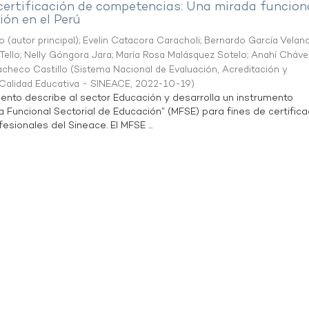
 certificación de competencias: Una mirada funcion
ón en el Perú
o (autor principal)
;
Evelin Catacora Caracholi
;
Bernardo García Velan
Tello
;
Nelly Góngora Jara
;
María Rosa Malásquez Sotelo
;
Anahí Cháve
acheco Castillo
(
Sistema Nacional de Evaluación, Acreditación y
a Calidad Educativa - SINEACE
,
2022-10-19
)
ento describe al sector Educación y desarrolla un instrumento
Funcional Sectorial de Educación” (MFSE) para fines de certifica
sionales del Sineace. El MFSE ...