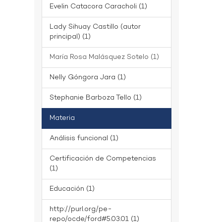
Evelin Catacora Caracholi (1)
Lady Sihuay Castillo (autor
principal) (1)
María Rosa Malásquez Sotelo (1)
Nelly Góngora Jara (1)
Stephanie Barboza Tello (1)
Materia
Análisis funcional (1)
Certificación de Competencias
(1)
Educación (1)
http://purl.org/pe-
repo/ocde/ford#5.03.01 (1)