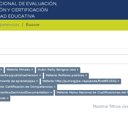
mpetencias
Buscar
 ×
Materia: Minedu ×
Autor: Nelly Góngora Jara ×
emantics/publishedVersion ×
Materia: Políticas públicas ×
miento de aprendizajes ×
Materia: http://purl.org/pe-repo/ocde/ford#5.03.01 ×
ria: Certificación de Competencias ×
semantics/technicalDocumentation ×
Materia: Marco Nacional de Cualificaciones del 
ando ×
Mostrar filtros a