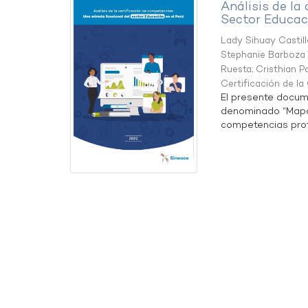
Análisis de la
Sector Educaci
Lady Sihuay Castill
Stephanie Barboza 
Ruesta
;
Cristhian P
Certificación de l
El presente docum
denominado “Mapa 
competencias profe