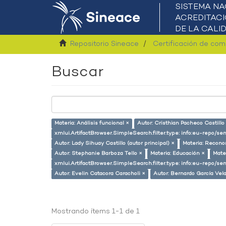
Repositorio Sineace
Certificación de co
Buscar
Materia: Análisis funcional ×
Autor: Cristhian Pacheco Castillo
xmlui.ArtifactBrowser.SimpleSearch.filter.type: info:eu-repo/s
Autor: Lady Sihuay Castillo (autor principal) ×
Materia: Recono
Autor: Stephanie Barboza Tello ×
Materia: Educación ×
Mate
xmlui.ArtifactBrowser.SimpleSearch.filter.type: info:eu-repo/
Autor: Evelin Catacora Caracholi ×
Autor: Bernardo García Vel
Mostrando ítems 1-1 de 1