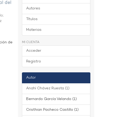
al del
Autores
do
;
Títulos
z
Materias
ción de
MI CUENTA
Acceder
Registro
Autor
Anahí Chávez Ruesta (1)
Bernardo García Velando (1)
Cristhian Pacheco Castillo (1)