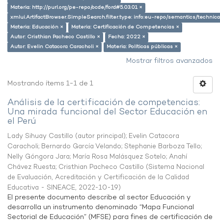
Materia: http://purl.org/pe-repo/ocde/ford#5.03.01 ×
xmlui.ArtifactBrowser.SimpleSearch.filter.type: info:eu-repo/semantics/techni
Materia: Educación ×
Materia: Certificación de Competencias ×
Autor: Cristhian Pacheco Castillo ×
Fecha: 2022 ×
Autor: Evelin Catacora Caracholi ×
Materia: Políticas públicas ×
Mostrar filtros avanzados
Mostrando ítems 1-1 de 1
Análisis de la certificación de competencias:
Una mirada funcional del Sector Educación en
el Perú
Lady Sihuay Castillo (autor principal)
;
Evelin Catacora
Caracholi
;
Bernardo García Velando
;
Stephanie Barboza Tello
;
Nelly Góngora Jara
;
María Rosa Malásquez Sotelo
;
Anahí
Chávez Ruesta
;
Cristhian Pacheco Castillo
(
Sistema Nacional
de Evaluación, Acreditación y Certificación de la Calidad
Educativa - SINEACE
,
2022-10-19
)
El presente documento describe al sector Educación y
desarrolla un instrumento denominado “Mapa Funcional
Sectorial de Educación” (MFSE) para fines de certificación de