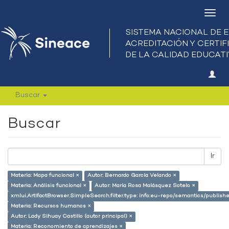
Camb
nave
Buscar
Buscar
Ir
Materia: Mapa funcional ×
Autor: Bernardo García Velando ×
Materia: Análisis funcional ×
Autor: María Rosa Malásquez Sotelo ×
xmlui.ArtifactBrowser.SimpleSearch.filter.type: info:eu-repo/semantics/publish
Materia: Recursos humanos ×
Autor: Lady Sihuay Castillo (autor principal) ×
Materia: Reconomiento de aprendizajes ×