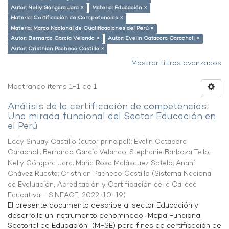
Autor: Nelly Góngora Jara ×
Materia: Educación ×
Materia: Certificación de Competencias ×
Materia: Marco Nacional de Cualificaciones del Perú ×
Autor: Bernardo García Velando ×
Autor: Evelin Catacora Caracholi ×
Autor: Cristhian Pacheco Castillo ×
Mostrar filtros avanzados
Mostrando ítems 1-1 de 1
Análisis de la certificación de competencias:
Una mirada funcional del Sector Educación en
el Perú
Lady Sihuay Castillo (autor principal)
;
Evelin Catacora
Caracholi
;
Bernardo García Velando
;
Stephanie Barboza Tello
;
Nelly Góngora Jara
;
María Rosa Malásquez Sotelo
;
Anahí
Chávez Ruesta
;
Cristhian Pacheco Castillo
(
Sistema Nacional
de Evaluación, Acreditación y Certificación de la Calidad
Educativa - SINEACE
,
2022-10-19
)
El presente documento describe al sector Educación y
desarrolla un instrumento denominado “Mapa Funcional
Sectorial de Educación” (MFSE) para fines de certificación de