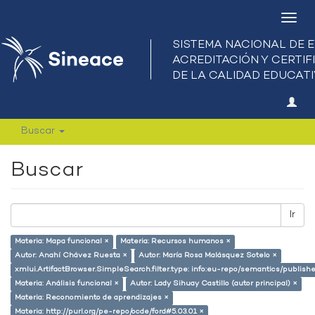
Camb
nave
Buscar
Buscar
Ir
Materia: Mapa funcional ×
Materia: Recursos humanos ×
Autor: Anahí Chávez Ruesta ×
Autor: María Rosa Malásquez Sotelo ×
xmlui.ArtifactBrowser.SimpleSearch.filter.type: info:eu-repo/semantics/publish
Materia: Análisis funcional ×
Autor: Lady Sihuay Castillo (autor principal) ×
Materia: Reconomiento de aprendizajes ×
Materia: http://purl.org/pe-repo/ocde/ford#5.03.01 ×