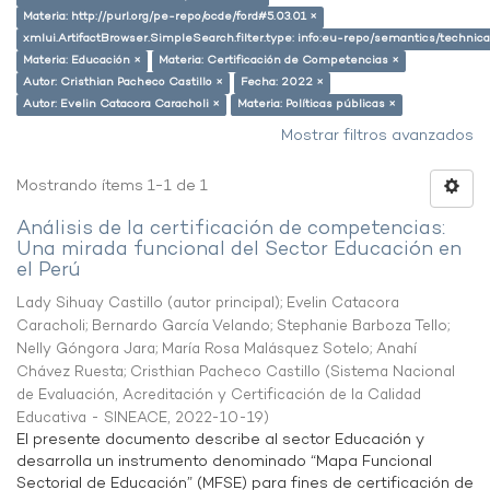
Materia: http://purl.org/pe-repo/ocde/ford#5.03.01 ×
xmlui.ArtifactBrowser.SimpleSearch.filter.type: info:eu-repo/semantics/techni
Materia: Educación ×
Materia: Certificación de Competencias ×
Autor: Cristhian Pacheco Castillo ×
Fecha: 2022 ×
Autor: Evelin Catacora Caracholi ×
Materia: Políticas públicas ×
Mostrar filtros avanzados
Mostrando ítems 1-1 de 1
Análisis de la certificación de competencias:
Una mirada funcional del Sector Educación en
el Perú
Lady Sihuay Castillo (autor principal)
;
Evelin Catacora
Caracholi
;
Bernardo García Velando
;
Stephanie Barboza Tello
;
Nelly Góngora Jara
;
María Rosa Malásquez Sotelo
;
Anahí
Chávez Ruesta
;
Cristhian Pacheco Castillo
(
Sistema Nacional
de Evaluación, Acreditación y Certificación de la Calidad
Educativa - SINEACE
,
2022-10-19
)
El presente documento describe al sector Educación y
desarrolla un instrumento denominado “Mapa Funcional
Sectorial de Educación” (MFSE) para fines de certificación de