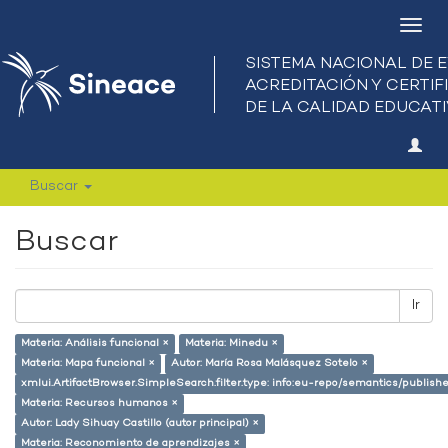
Camb
nave
Buscar
Buscar
Ir
Materia: Análisis funcional ×
Materia: Minedu ×
Materia: Mapa funcional ×
Autor: María Rosa Malásquez Sotelo ×
xmlui.ArtifactBrowser.SimpleSearch.filter.type: info:eu-repo/semantics/publish
Materia: Recursos humanos ×
Autor: Lady Sihuay Castillo (autor principal) ×
Materia: Reconomiento de aprendizajes ×