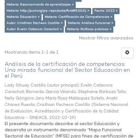
Materia: Reconomiento de aprendizajes ×
Materia: http://purl.org/pe-repo/ocde/ford#5.03.01 ×
Fecha: 2022 ×
Materia: Educación ×
Materia: Certificación de Competencias ×
Autor: Cristhian Pacheco Castillo ×
Materia: Análisis funcional ×
Autor: Evelin Catacora Caracholi ×
Materia: Políticas públicas ×
Mostrar filtros avanzados
Mostrando ítems 1-1 de 1
Análisis de la certificación de competencias:
Una mirada funcional del Sector Educación en
el Perú
Lady Sihuay Castillo (autor principal)
;
Evelin Catacora
Caracholi
;
Bernardo García Velando
;
Stephanie Barboza Tello
;
Nelly Góngora Jara
;
María Rosa Malásquez Sotelo
;
Anahí
Chávez Ruesta
;
Cristhian Pacheco Castillo
(
Sistema Nacional
de Evaluación, Acreditación y Certificación de la Calidad
Educativa - SINEACE
,
2022-10-19
)
El presente documento describe al sector Educación y
desarrolla un instrumento denominado “Mapa Funcional
Sectorial de Educación” (MFSE) para fines de certificación de