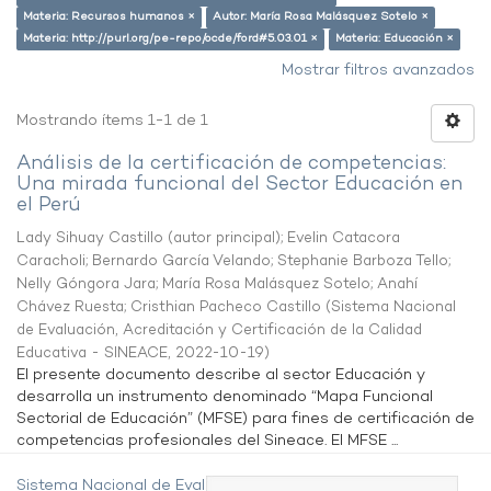
Materia: Recursos humanos ×
Autor: María Rosa Malásquez Sotelo ×
Materia: http://purl.org/pe-repo/ocde/ford#5.03.01 ×
Materia: Educación ×
Mostrar filtros avanzados
Mostrando ítems 1-1 de 1
Análisis de la certificación de competencias:
Una mirada funcional del Sector Educación en
el Perú
Lady Sihuay Castillo (autor principal)
;
Evelin Catacora
Caracholi
;
Bernardo García Velando
;
Stephanie Barboza Tello
;
Nelly Góngora Jara
;
María Rosa Malásquez Sotelo
;
Anahí
Chávez Ruesta
;
Cristhian Pacheco Castillo
(
Sistema Nacional
de Evaluación, Acreditación y Certificación de la Calidad
Educativa - SINEACE
,
2022-10-19
)
El presente documento describe al sector Educación y
desarrolla un instrumento denominado “Mapa Funcional
Sectorial de Educación” (MFSE) para fines de certificación de
competencias profesionales del Sineace. El MFSE ...
Sistema Nacional de Evaluación,