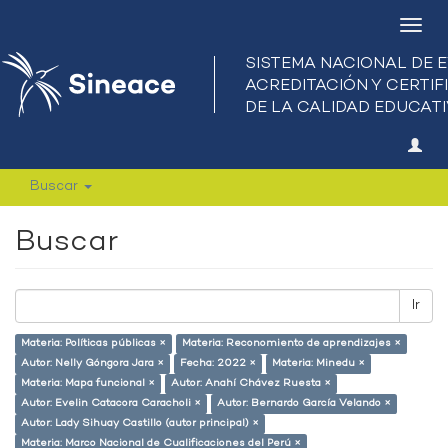
Camb
nave
Buscar
Buscar
Ir
Materia: Políticas públicas ×
Materia: Reconomiento de aprendizajes ×
Autor: Nelly Góngora Jara ×
Fecha: 2022 ×
Materia: Minedu ×
Materia: Mapa funcional ×
Autor: Anahí Chávez Ruesta ×
Autor: Evelin Catacora Caracholi ×
Autor: Bernardo García Velando ×
Autor: Lady Sihuay Castillo (autor principal) ×
Materia: Marco Nacional de Cualificaciones del Perú ×