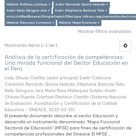
Materia: Políticas públicas ×
Autor: Bernardo García Velando ×
Autor: Nelly Góngora Jara ×
Autor: Stephanie Barboza Tello ×
xmlui.ArtifactBrowser.SimpleSearch.filter.type: info:eu-repo/semantics/techni
Materia: Recursos humanos ×
Materia: Mapa funcional ×
Mostrar filtros avanzados
Mostrando ítems 1-1 de 1
Análisis de la certificación de competencias:
Una mirada funcional del Sector Educación en
el Perú
Lady Sihuay Castillo (autor principal)
;
Evelin Catacora
Caracholi
;
Bernardo García Velando
;
Stephanie Barboza Tello
;
Nelly Góngora Jara
;
María Rosa Malásquez Sotelo
;
Anahí
Chávez Ruesta
;
Cristhian Pacheco Castillo
(
Sistema Nacional
de Evaluación, Acreditación y Certificación de la Calidad
Educativa - SINEACE
,
2022-10-19
)
El presente documento describe al sector Educación y
desarrolla un instrumento denominado “Mapa Funcional
Sectorial de Educación” (MFSE) para fines de certificación de
competencias profesionales del Sineace. El MFSE ...