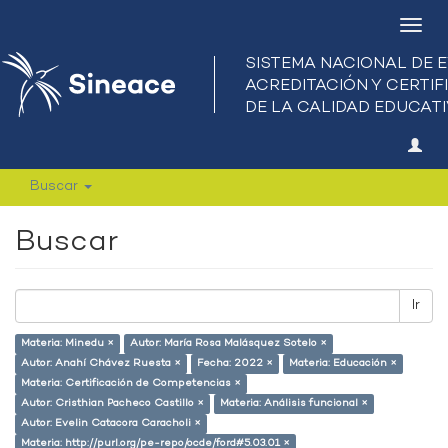
Camb
nave
Buscar
Buscar
Ir
Materia: Minedu ×
Autor: María Rosa Malásquez Sotelo ×
Autor: Anahí Chávez Ruesta ×
Fecha: 2022 ×
Materia: Educación ×
Materia: Certificación de Competencias ×
Autor: Cristhian Pacheco Castillo ×
Materia: Análisis funcional ×
Autor: Evelin Catacora Caracholi ×
Materia: http://purl.org/pe-repo/ocde/ford#5.03.01 ×