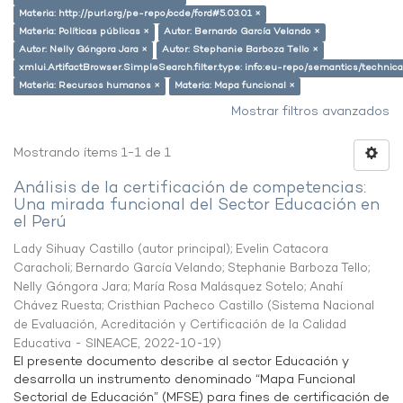
Materia: http://purl.org/pe-repo/ocde/ford#5.03.01 ×
Materia: Políticas públicas ×
Autor: Bernardo García Velando ×
Autor: Nelly Góngora Jara ×
Autor: Stephanie Barboza Tello ×
xmlui.ArtifactBrowser.SimpleSearch.filter.type: info:eu-repo/semantics/techni
Materia: Recursos humanos ×
Materia: Mapa funcional ×
Mostrar filtros avanzados
Mostrando ítems 1-1 de 1
Análisis de la certificación de competencias:
Una mirada funcional del Sector Educación en
el Perú
Lady Sihuay Castillo (autor principal)
;
Evelin Catacora
Caracholi
;
Bernardo García Velando
;
Stephanie Barboza Tello
;
Nelly Góngora Jara
;
María Rosa Malásquez Sotelo
;
Anahí
Chávez Ruesta
;
Cristhian Pacheco Castillo
(
Sistema Nacional
de Evaluación, Acreditación y Certificación de la Calidad
Educativa - SINEACE
,
2022-10-19
)
El presente documento describe al sector Educación y
desarrolla un instrumento denominado “Mapa Funcional
Sectorial de Educación” (MFSE) para fines de certificación de