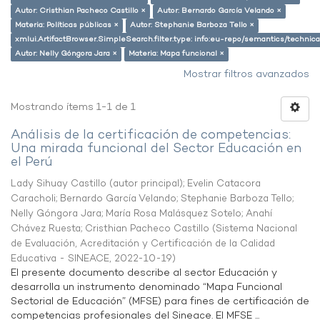
Autor: Cristhian Pacheco Castillo ×
Autor: Bernardo García Velando ×
Materia: Políticas públicas ×
Autor: Stephanie Barboza Tello ×
xmlui.ArtifactBrowser.SimpleSearch.filter.type: info:eu-repo/semantics/techni
Autor: Nelly Góngora Jara ×
Materia: Mapa funcional ×
Mostrar filtros avanzados
Mostrando ítems 1-1 de 1
Análisis de la certificación de competencias:
Una mirada funcional del Sector Educación en
el Perú
Lady Sihuay Castillo (autor principal)
;
Evelin Catacora
Caracholi
;
Bernardo García Velando
;
Stephanie Barboza Tello
;
Nelly Góngora Jara
;
María Rosa Malásquez Sotelo
;
Anahí
Chávez Ruesta
;
Cristhian Pacheco Castillo
(
Sistema Nacional
de Evaluación, Acreditación y Certificación de la Calidad
Educativa - SINEACE
,
2022-10-19
)
El presente documento describe al sector Educación y
desarrolla un instrumento denominado “Mapa Funcional
Sectorial de Educación” (MFSE) para fines de certificación de
competencias profesionales del Sineace. El MFSE ...