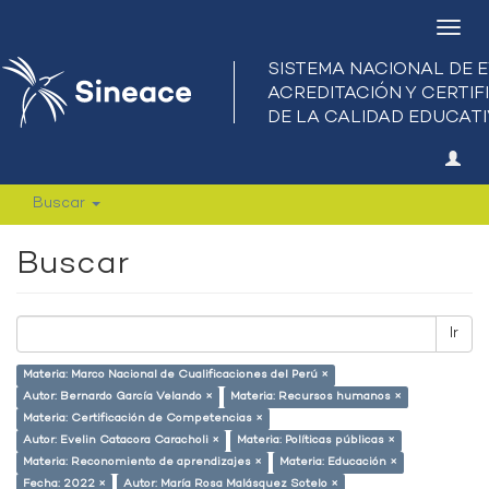
Camb
nave
Buscar
Buscar
Ir
Materia: Marco Nacional de Cualificaciones del Perú ×
Autor: Bernardo García Velando ×
Materia: Recursos humanos ×
Materia: Certificación de Competencias ×
Autor: Evelin Catacora Caracholi ×
Materia: Políticas públicas ×
Materia: Reconomiento de aprendizajes ×
Materia: Educación ×
Fecha: 2022 ×
Autor: María Rosa Malásquez Sotelo ×