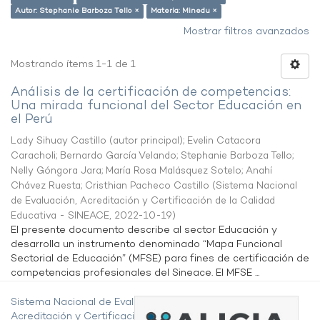
Autor: Stephanie Barboza Tello ×
Materia: Minedu ×
Mostrar filtros avanzados
Mostrando ítems 1-1 de 1
Análisis de la certificación de competencias:
Una mirada funcional del Sector Educación en
el Perú
Lady Sihuay Castillo (autor principal)
;
Evelin Catacora
Caracholi
;
Bernardo García Velando
;
Stephanie Barboza Tello
;
Nelly Góngora Jara
;
María Rosa Malásquez Sotelo
;
Anahí
Chávez Ruesta
;
Cristhian Pacheco Castillo
(
Sistema Nacional
de Evaluación, Acreditación y Certificación de la Calidad
Educativa - SINEACE
,
2022-10-19
)
El presente documento describe al sector Educación y
desarrolla un instrumento denominado “Mapa Funcional
Sectorial de Educación” (MFSE) para fines de certificación de
competencias profesionales del Sineace. El MFSE ...
Sistema Nacional de Evaluación,
Acreditación y Certificación de la