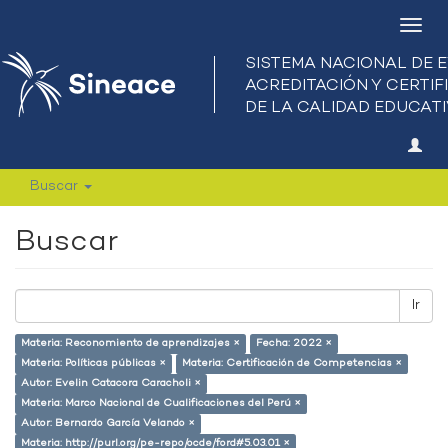
Camb
nave
Buscar
Buscar
Ir
Materia: Reconomiento de aprendizajes ×
Fecha: 2022 ×
Materia: Políticas públicas ×
Materia: Certificación de Competencias ×
Autor: Evelin Catacora Caracholi ×
Materia: Marco Nacional de Cualificaciones del Perú ×
Autor: Bernardo García Velando ×
Materia: http://purl.org/pe-repo/ocde/ford#5.03.01 ×