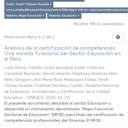
Autor: Anahí Chávez Ruesta ×
xmlui.ArtifactBrowser.SimpleSearch.filter.type: info:eu-repo/semantics/techni
Materia: Mapa funcional ×
Materia: Educación ×
Mostrar filtros avanzados
Mostrando ítems 1-1 de 1
Análisis de la certificación de competencias:
Una mirada funcional del Sector Educación en
el Perú
Lady Sihuay Castillo (autor principal)
;
Evelin Catacora
Caracholi
;
Bernardo García Velando
;
Stephanie Barboza Tello
;
Nelly Góngora Jara
;
María Rosa Malásquez Sotelo
;
Anahí
Chávez Ruesta
;
Cristhian Pacheco Castillo
(
Sistema Nacional
de Evaluación, Acreditación y Certificación de la Calidad
Educativa - SINEACE
,
2022-10-19
)
El presente documento describe al sector Educación y
desarrolla un instrumento denominado “Mapa Funcional
Sectorial de Educación” (MFSE) para fines de certificación de
competencias profesionales del Sineace. El MFSE ...