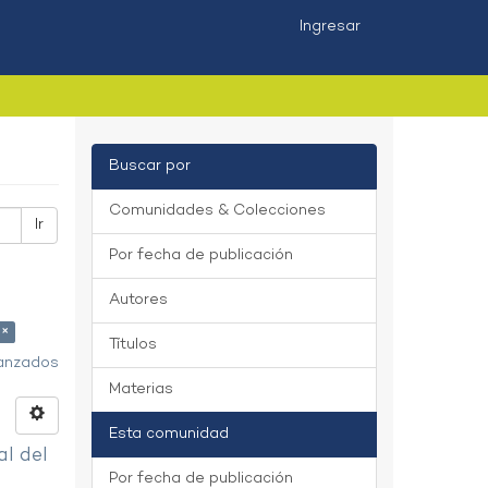
Ingresar
Buscar por
Comunidades & Colecciones
Ir
Por fecha de publicación
Autores
 ×
Títulos
vanzados
Materias
Esta comunidad
al del
Por fecha de publicación