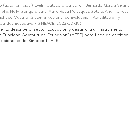
o (autor principal)
;
Evelin Catacora Caracholi
;
Bernardo García Velan
Tello
;
Nelly Góngora Jara
;
María Rosa Malásquez Sotelo
;
Anahí Cháve
acheco Castillo
(
Sistema Nacional de Evaluación, Acreditación y
a Calidad Educativa - SINEACE
,
2022-10-19
)
ento describe al sector Educación y desarrolla un instrumento
Funcional Sectorial de Educación” (MFSE) para fines de certifica
sionales del Sineace. El MFSE ...