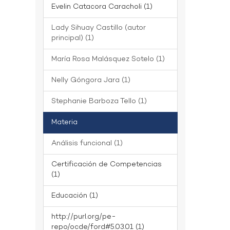
Evelin Catacora Caracholi (1)
Lady Sihuay Castillo (autor
principal) (1)
María Rosa Malásquez Sotelo (1)
Nelly Góngora Jara (1)
Stephanie Barboza Tello (1)
Materia
Análisis funcional (1)
Certificación de Competencias
(1)
Educación (1)
http://purl.org/pe-
repo/ocde/ford#5.03.01 (1)