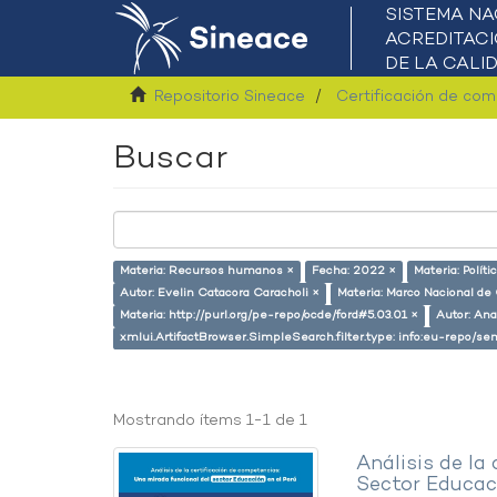
Repositorio Sineace
Certificación de co
Buscar
Materia: Recursos humanos ×
Fecha: 2022 ×
Materia: Políti
Autor: Evelin Catacora Caracholi ×
Materia: Marco Nacional de 
Materia: http://purl.org/pe-repo/ocde/ford#5.03.01 ×
Autor: An
xmlui.ArtifactBrowser.SimpleSearch.filter.type: info:eu-repo/
Mostrando ítems 1-1 de 1
Análisis de la
Sector Educaci