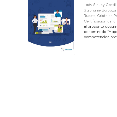
Lady Sihuay Castill
Stephanie Barboza 
Ruesta
;
Cristhian P
Certificación de l
El presente docum
denominado “Mapa 
competencias profe