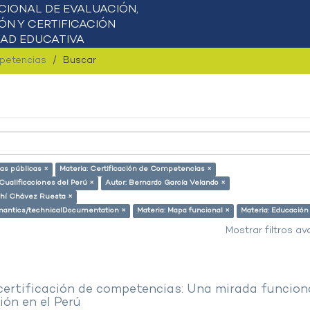
mpetencias
Buscar
cas públicas ×
Materia: Certificación de Competencias ×
Cualificaciones del Perú ×
Autor: Bernardo García Velando ×
ahí Chávez Ruesta ×
semantics/technicalDocumentation ×
Materia: Mapa funcional ×
Materia: Educación
Mostrar filtros a
 certificación de competencias: Una mirada funcion
ón en el Perú