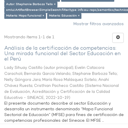
Autor: Stephanie Barboza Tello ×
xmlui.ArtifactBrowser.SimpleSearch.filter.type: info:eu-repo/semantics/techni
Materia: Mapa funcional ×
Materia: Educación ×
Mostrar filtros avanzados
Mostrando ítems 1-1 de 1
Análisis de la certificación de competencias:
Una mirada funcional del Sector Educación en
el Perú
Lady Sihuay Castillo (autor principal)
;
Evelin Catacora
Caracholi
;
Bernardo García Velando
;
Stephanie Barboza Tello
;
Nelly Góngora Jara
;
María Rosa Malásquez Sotelo
;
Anahí
Chávez Ruesta
;
Cristhian Pacheco Castillo
(
Sistema Nacional
de Evaluación, Acreditación y Certificación de la Calidad
Educativa - SINEACE
,
2022-10-19
)
El presente documento describe al sector Educación y
desarrolla un instrumento denominado “Mapa Funcional
Sectorial de Educación” (MFSE) para fines de certificación de
competencias profesionales del Sineace. El MFSE ...