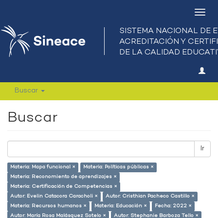
Camb
nave
Buscar
Buscar
Ir
Materia: Mapa funcional ×
Materia: Políticas públicas ×
Materia: Reconomiento de aprendizajes ×
Materia: Certificación de Competencias ×
Autor: Evelin Catacora Caracholi ×
Autor: Cristhian Pacheco Castillo ×
Materia: Recursos humanos ×
Materia: Educación ×
Fecha: 2022 ×
Autor: María Rosa Malásquez Sotelo ×
Autor: Stephanie Barboza Tello ×