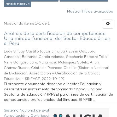
Materia: Minedu ×
Mostrar filtros avanzados
Mostrando ítems 1-1 de 1
Análisis de la certificación de competencias:
Una mirada funcional del Sector Educación en
el Perú
Lady Sihuay Castillo (autor principal)
;
Evelin Catacora
Caracholi
;
Bernardo García Velando
;
Stephanie Barboza Tello
;
Nelly Góngora Jara
;
María Rosa Malásquez Sotelo
;
Anahí
Chávez Ruesta
;
Cristhian Pacheco Castillo
(
Sistema Nacional
de Evaluación, Acreditación y Certificación de la Calidad
Educativa - SINEACE
,
2022-10-19
)
El presente documento describe al sector Educación y
desarrolla un instrumento denominado “Mapa Funcional
Sectorial de Educación” (MFSE) para fines de certificación de
competencias profesionales del Sineace. El MFSE ...
Sistema Nacional de Evaluación,
Acreditación y Certificación de la