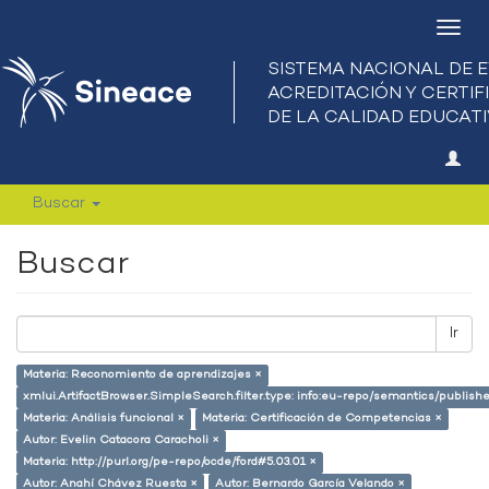
Camb
nave
Buscar
Buscar
Ir
Materia: Reconomiento de aprendizajes ×
xmlui.ArtifactBrowser.SimpleSearch.filter.type: info:eu-repo/semantics/publish
Materia: Análisis funcional ×
Materia: Certificación de Competencias ×
Autor: Evelin Catacora Caracholi ×
Materia: http://purl.org/pe-repo/ocde/ford#5.03.01 ×
Autor: Anahí Chávez Ruesta ×
Autor: Bernardo García Velando ×