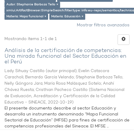
Autor: Stephanie Barboza Tello ×
xmlui.ArtifactBrowser.SimpleSearch.filter.type: info:eu-repo/semantics/techni
Materia: Mapa funcional ×
Materia: Educación ×
Mostrar filtros avanzados
Mostrando ítems 1-1 de 1
Análisis de la certificación de competencias:
Una mirada funcional del Sector Educación en
el Perú
Lady Sihuay Castillo (autor principal)
;
Evelin Catacora
Caracholi
;
Bernardo García Velando
;
Stephanie Barboza Tello
;
Nelly Góngora Jara
;
María Rosa Malásquez Sotelo
;
Anahí
Chávez Ruesta
;
Cristhian Pacheco Castillo
(
Sistema Nacional
de Evaluación, Acreditación y Certificación de la Calidad
Educativa - SINEACE
,
2022-10-19
)
El presente documento describe al sector Educación y
desarrolla un instrumento denominado “Mapa Funcional
Sectorial de Educación” (MFSE) para fines de certificación de
competencias profesionales del Sineace. El MFSE ...